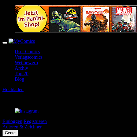
User Comics
Verlagscomics
Wettbewerb
Archiv
Top 20
Blog
Hochladen
Einloggen
Registrieren
Autoren & Zeichner
Genre