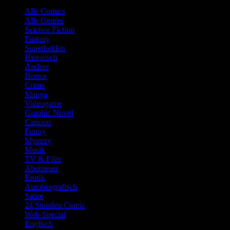
Alle Comics
Alle Genres
Science Fiction
Fantasy
Superhelden
Historisch
Andere
Horror
Crime
Manga
Videogame
Graphic Novel
Cartoon
Funny
Mystery
Musik
TV & Film
Abenteuer
Erotik
Autobiografisch
Satire
24 Stunden Comic
Web-Special
Englisch