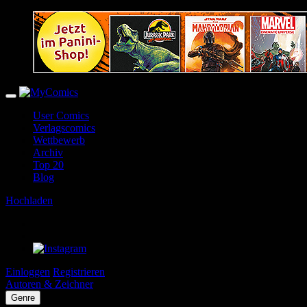
User Comics
Verlagscomics
Wettbewerb
Archiv
Top 20
Blog
Hochladen
Einloggen
Registrieren
Autoren & Zeichner
Genre