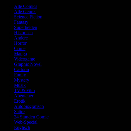
Alle Comics
Alle Genres
Science Fiction
Fantasy
Superhelden
Historisch
Andere
Horror
Crime
Manga
Videogame
Graphic Novel
Cartoon
Funny
Mystery
Musik
TV & Film
Abenteuer
Erotik
Autobiografisch
Satire
24 Stunden Comic
Web-Special
Englisch