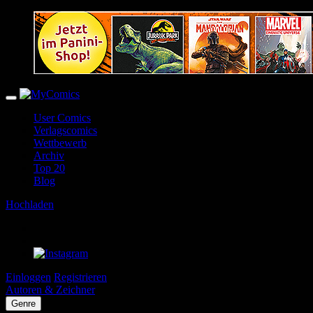
User Comics
Verlagscomics
Wettbewerb
Archiv
Top 20
Blog
Hochladen
Einloggen
Registrieren
Autoren & Zeichner
Genre