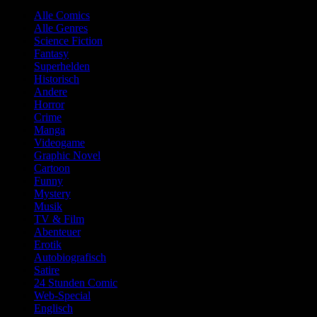
Alle Comics
Alle Genres
Science Fiction
Fantasy
Superhelden
Historisch
Andere
Horror
Crime
Manga
Videogame
Graphic Novel
Cartoon
Funny
Mystery
Musik
TV & Film
Abenteuer
Erotik
Autobiografisch
Satire
24 Stunden Comic
Web-Special
Englisch