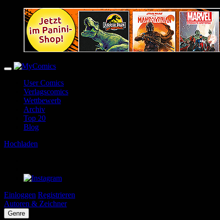
User Comics
Verlagscomics
Wettbewerb
Archiv
Top 20
Blog
Hochladen
Einloggen
Registrieren
Autoren & Zeichner
Genre