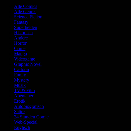
Alle Comics
Alle Genres
Science Fiction
Fantasy
Superhelden
Historisch
Andere
Horror
Crime
Manga
Videogame
Graphic Novel
Cartoon
Funny
Mystery
Musik
TV & Film
Abenteuer
Erotik
Autobiografisch
Satire
24 Stunden Comic
Web-Special
Englisch