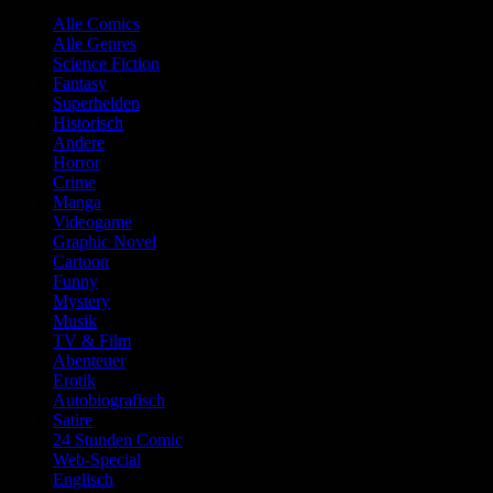
Alle Comics
Alle Genres
Science Fiction
Fantasy
Superhelden
Historisch
Andere
Horror
Crime
Manga
Videogame
Graphic Novel
Cartoon
Funny
Mystery
Musik
TV & Film
Abenteuer
Erotik
Autobiografisch
Satire
24 Stunden Comic
Web-Special
Englisch