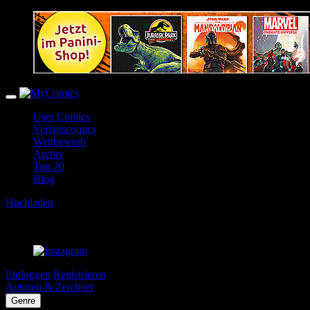
User Comics
Verlagscomics
Wettbewerb
Archiv
Top 20
Blog
Hochladen
Einloggen
Registrieren
Autoren & Zeichner
Genre