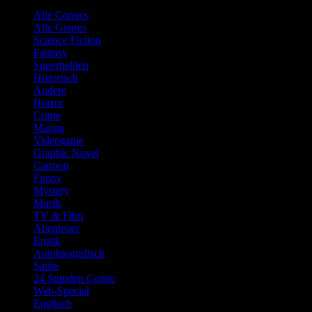
Alle Comics
Alle Genres
Science Fiction
Fantasy
Superhelden
Historisch
Andere
Horror
Crime
Manga
Videogame
Graphic Novel
Cartoon
Funny
Mystery
Musik
TV & Film
Abenteuer
Erotik
Autobiografisch
Satire
24 Stunden Comic
Web-Special
Englisch