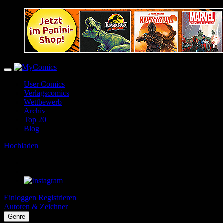
User Comics
Verlagscomics
Wettbewerb
Archiv
Top 20
Blog
Hochladen
Einloggen
Registrieren
Autoren & Zeichner
Genre