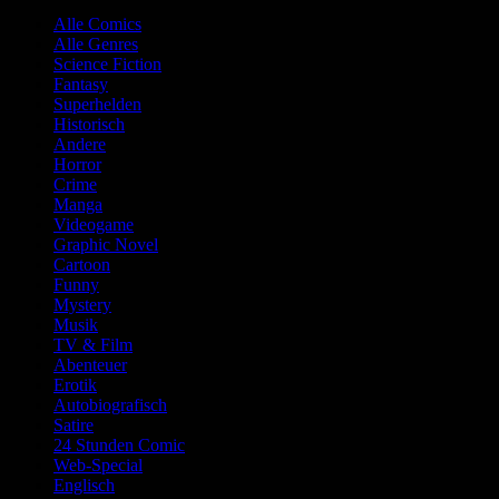
Alle Comics
Alle Genres
Science Fiction
Fantasy
Superhelden
Historisch
Andere
Horror
Crime
Manga
Videogame
Graphic Novel
Cartoon
Funny
Mystery
Musik
TV & Film
Abenteuer
Erotik
Autobiografisch
Satire
24 Stunden Comic
Web-Special
Englisch