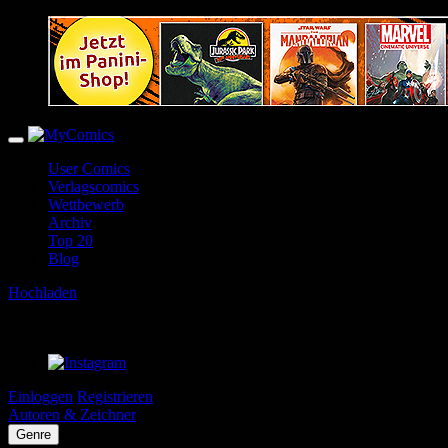
User Comics
Verlagscomics
Wettbewerb
Archiv
Top 20
Blog
Hochladen
Einloggen
Registrieren
Autoren & Zeichner
Genre