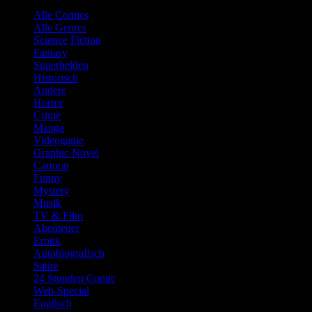
Alle Comics
Alle Genres
Science Fiction
Fantasy
Superhelden
Historisch
Andere
Horror
Crime
Manga
Videogame
Graphic Novel
Cartoon
Funny
Mystery
Musik
TV & Film
Abenteuer
Erotik
Autobiografisch
Satire
24 Stunden Comic
Web-Special
Englisch