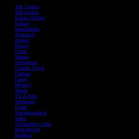
Alle Comics
Alle Genres
Science Fiction
Fantasy
Superhelden
Historisch
Andere
Horror
Crime
Manga
Videogame
Graphic Novel
Cartoon
Funny
Mystery
Musik
TV & Film
Abenteuer
Erotik
Autobiografisch
Satire
24 Stunden Comic
Web-Special
Englisch