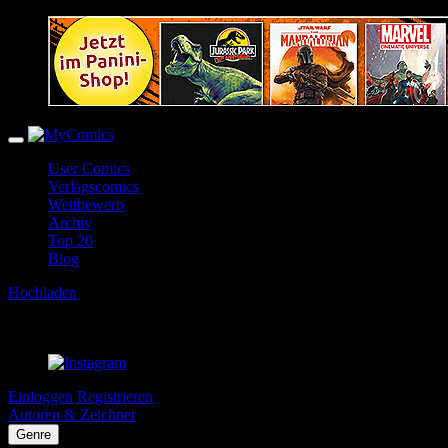
User Comics
Verlagscomics
Wettbewerb
Archiv
Top 20
Blog
Hochladen
Einloggen
Registrieren
Autoren & Zeichner
Genre