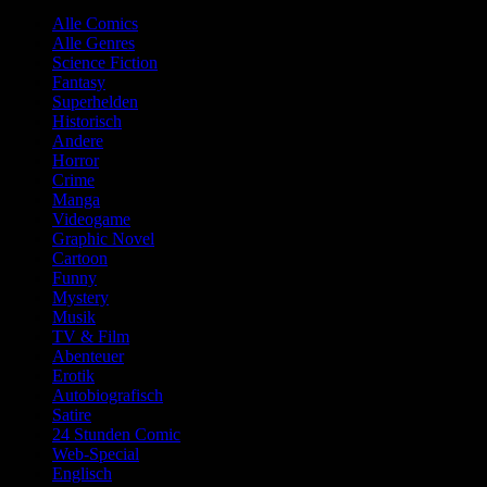
Alle Comics
Alle Genres
Science Fiction
Fantasy
Superhelden
Historisch
Andere
Horror
Crime
Manga
Videogame
Graphic Novel
Cartoon
Funny
Mystery
Musik
TV & Film
Abenteuer
Erotik
Autobiografisch
Satire
24 Stunden Comic
Web-Special
Englisch