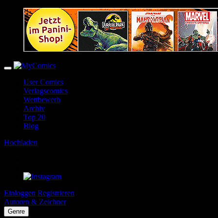
User Comics
Verlagscomics
Wettbewerb
Archiv
Top 20
Blog
Hochladen
Einloggen
Registrieren
Autoren & Zeichner
Genre