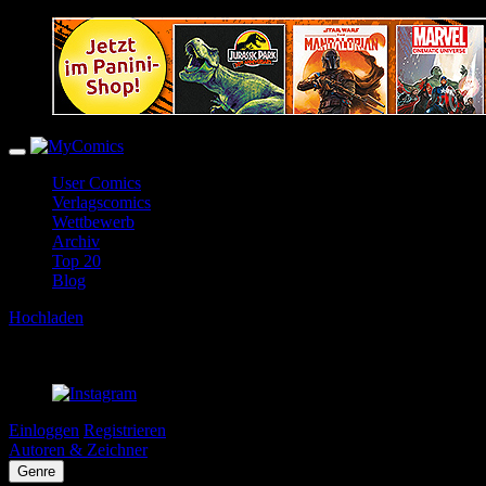
User Comics
Verlagscomics
Wettbewerb
Archiv
Top 20
Blog
Hochladen
Einloggen
Registrieren
Autoren & Zeichner
Genre