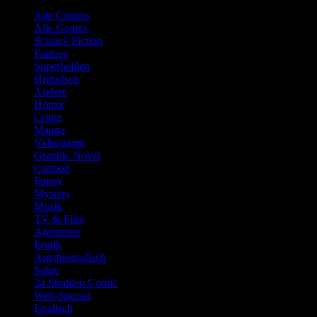
Alle Comics
Alle Genres
Science Fiction
Fantasy
Superhelden
Historisch
Andere
Horror
Crime
Manga
Videogame
Graphic Novel
Cartoon
Funny
Mystery
Musik
TV & Film
Abenteuer
Erotik
Autobiografisch
Satire
24 Stunden Comic
Web-Special
Englisch