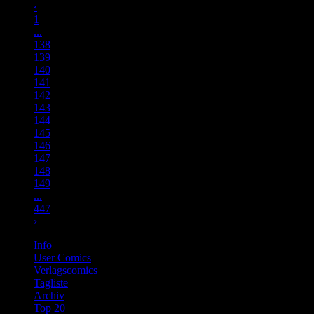
‹
1
...
138
139
140
141
142
143
144
145
146
147
148
149
...
447
›
Info
User Comics
Verlagscomics
Tagliste
Archiv
Top 20