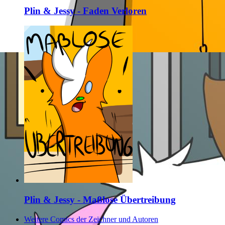
Plin & Jessy - Faden Verloren
Plin & Jessy - Maßlose Übertreibung
Weitere Comics der Zeichner und Autoren