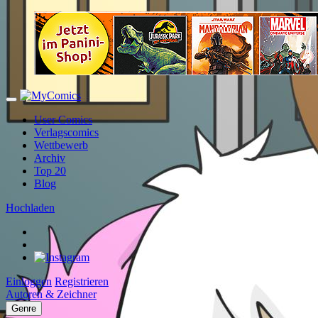
User Comics
Verlagscomics
Wettbewerb
Archiv
Top 20
Blog
Hochladen
Einloggen
Registrieren
Autoren & Zeichner
Genre