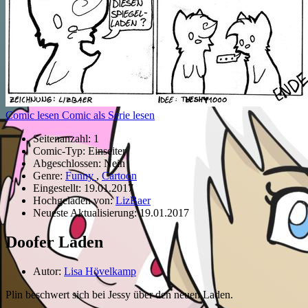
Comic lesen
Comic als Serie lesen
Seitenanzahl:
1
Comic-Typ:
Einseiter
Abgeschlossen:
Nein
Genre:
Funny
,
Cartoon
Eingestellt:
19.01.2017
Hochgeladen von:
LizBaer
Neueste Aktualisierung:
19.01.2017
Doofer Laden
Autor:
Lisa Hövelkamp
Plin beschwert sich bei Jessy über den neuen Laden.