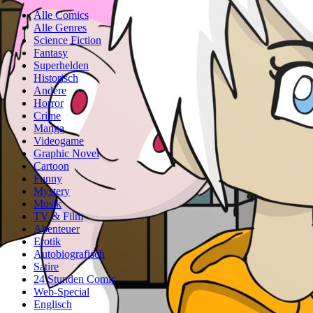
Alle Comics
Alle Genres
Science Fiction
Fantasy
Superhelden
Historisch
Andere
Horror
Crime
Manga
Videogame
Graphic Novel
Cartoon
Funny
Mystery
Musik
TV & Film
Abenteuer
Erotik
Autobiografisch
Satire
24 Stunden Comic
Web-Special
Englisch