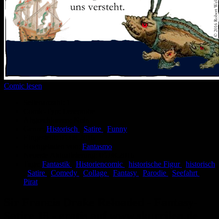
Comic lesen
Seitenanzahl:
1
Comic-Typ:
Leseprobe
Abgeschlossen:
Nein
Genre:
Historisch
,
Satire
,
Funny
Eingestellt:
05.08.2016
Hochgeladen von:
Fantasmo
Neueste Aktualisierung:
05.08.2016
Tags:
Fantastik
,
Historiencomic
,
historische Figur
,
historisch
,
Satire
,
Comedy
,
Collage
,
Fantasy
,
Parodie
,
Seefahrt
,
Pirat
Sir Francis Drake Reloaded - Fantasy-
Satire 18 - gratis auf www.skurrilen.de