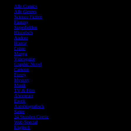
Alle Comics
Alle Genres
Science Fiction
Fantasy
Superhelden
Historisch
Andere
Horror
Crime
Manga
Videogame
Graphic Novel
Cartoon
Funny
Mystery
Musik
TV & Film
Abenteuer
Erotik
Autobiografisch
Satire
24 Stunden Comic
Web-Special
Englisch