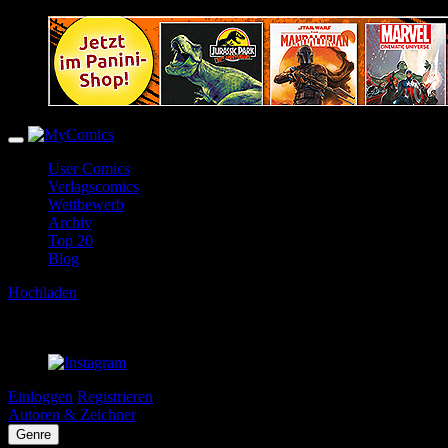
User Comics
Verlagscomics
Wettbewerb
Archiv
Top 20
Blog
Hochladen
Einloggen
Registrieren
Autoren & Zeichner
Genre