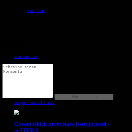
Autor:
Fantasmo
Das Comic spielt ober- und unterhalb des Wasserspiegels. Es geht
um Spionage, Politik, Absurdes & Fantastisches. Viel Vergnügen!
Bewertung
Durchschnitt
0.0 (0 Bewertungen)
Kommentare
Vergleichbare Comics
Covers which never have been printed -
geSTERN