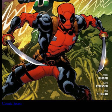
Comic lesen
Seitenanzahl:
12