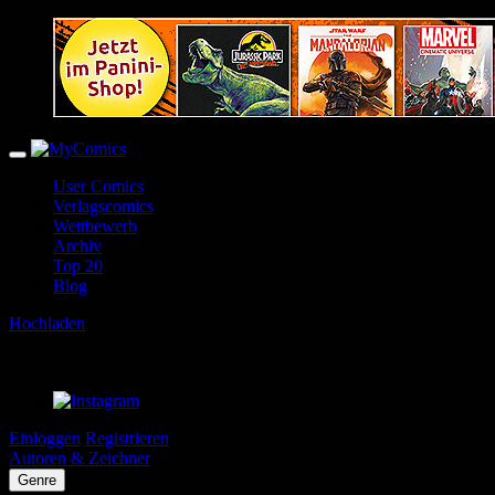
User Comics
Verlagscomics
Wettbewerb
Archiv
Top 20
Blog
Hochladen
Einloggen
Registrieren
Autoren & Zeichner
Genre