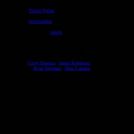
Comic-Typ:
Leseprobe
Verlag:
Panini Verlag
Abgeschlossen:
Nein
Genre:
Superhelden
Eingestellt:
22.06.2016
Hochgeladen von:
panini
Neueste Aktualisierung:
22.06.2016
UNCANNY AVENGERS 1
Autor:
Gerry Duggan
,
James Robinson
Zeichner:
Ryan Stegman
,
Marc Laming
Das brandneue Marvel-Universum braucht eine
Avengers-
Einsatztruppe
, die aus
Menschen, Mutanten
und
Inhumans
besteht. Deshalb schart
Steve Rogers
Helden wie
Deadpool,
Spider-Man
, die
Fackel, Quicksilver, Rogue
und
Dr. Voodoo
um
sich. Während Spidey Deadpools Methoden ablehnt, bekommen es
die
Uncanny Avengers
mit einem finsteren neuen Bösewicht zu
tun.
Bewertung
Durchschnitt
0.0 (0 Bewertungen)