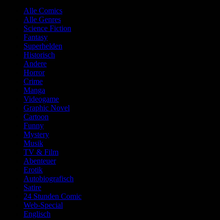
Alle Comics
Alle Genres
Science Fiction
Fantasy
Superhelden
Historisch
Andere
Horror
Crime
Manga
Videogame
Graphic Novel
Cartoon
Funny
Mystery
Musik
TV & Film
Abenteuer
Erotik
Autobiografisch
Satire
24 Stunden Comic
Web-Special
Englisch