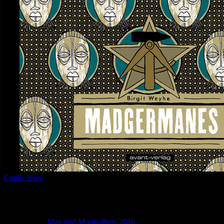
Comic lesen
Seitenanzahl:
9
Comic-Typ:
Leseprobe
Abgeschlossen:
Nein
Genre:
Max und Moritz-Preis 2016