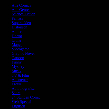
Alle Comics
Alle Genres
Science Fiction
Fantasy
Superhelden
Historisch
Andere
Horror
Crime
Manga
Videogame
Graphic Novel
Cartoon
Funny
Mystery
Musik
TV & Film
Abenteuer
Erotik
Autobiografisch
Satire
24 Stunden Comic
Web-Special
Englisch