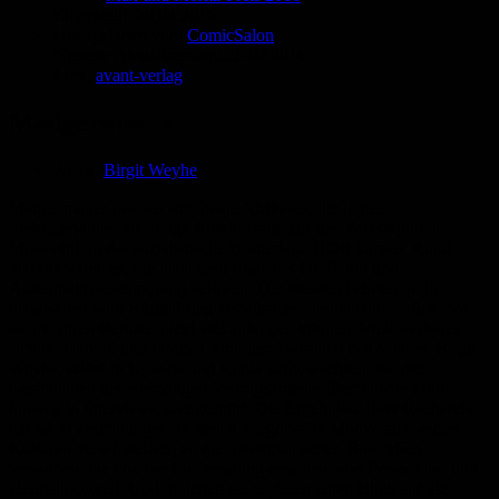
Eingestellt:
28.04.2016
Hochgeladen von:
ComicSalon
Neueste Aktualisierung:
28.04.2016
Link:
avant-verlag
Madgermanes
Autor:
Birgit Weyhe
Madgermanes nennen sich heute Afrikaner, die in den
Siebzigerjahren als billige Arbeitskräfte aus der Volksrepublik
Mosambik in das sozialistische Bruderland DDR kamen. Rund
30.000 waren es, die nach dem Ende der DDR Job und
Aufenthaltsgenehmigung verloren. Die meisten kehrten in ihr
inzwischen vom Bürgerkrieg verwüstetes Heimatland zurück, wo
sie mit ihren Berufen nicht viel anfangen können. Viele verlieren
sich in Alkohol und Drogen, stranden zwischen den Welten. Birgit
Weyhe, selbst in Uganda und Kenia aufgewachsen, hat den
Geschichten der ehemaligen Vertragsarbeiter über etliche Jahre
hinweg in Interviews nachgespürt. Die Ergebnisse ihrer Recherche
hat sie in Zeichnungen, in denen allegorische Motive aus beiden
Kulturen verschmelzen, zu drei exemplarischen Biografien
verwoben, die von der Entfremdung erzählen, von Perspektiv- und
Heimatlosigkeit. Und in denen sie zugleich einen Blick auf die