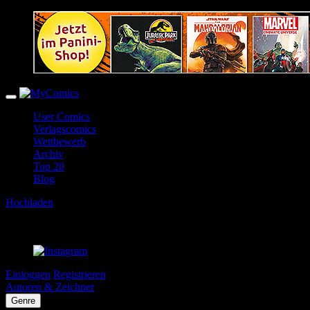
User Comics
Verlagscomics
Wettbewerb
Archiv
Top 20
Blog
Hochladen
Einloggen
Registrieren
Autoren & Zeichner
Genre