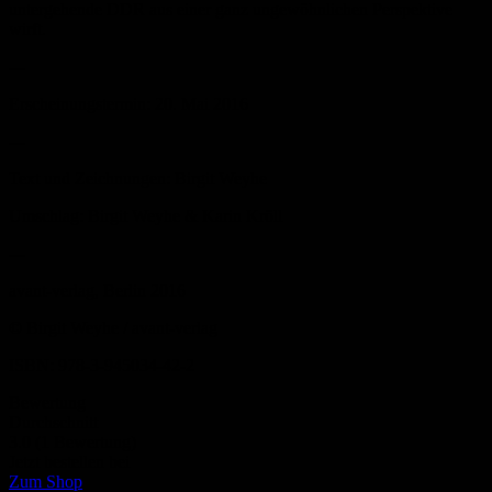
untergehende DDR aus einer ganz ungewöhnlichen Perspektive
wirft.
---
Erscheinungstermin: 20. Mai 2016
---
Text und Zeichnungen: Birgit Weyhe
Umschlag: Birgit Weyhe & Karin Kröll
---
avant-verlag, Berlin 2016
© Birgit Weyhe / avant-verlag
ISBN: 978-3-945034-42-2
Bewertung
Durchschnitt
3.0 (1 Bewertung)
Jetzt bestellen bei
Zum Shop