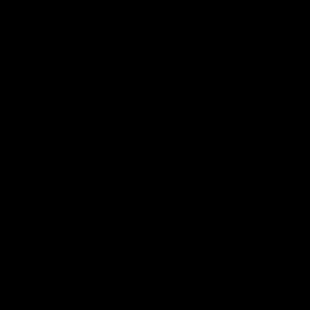
s allen Grund, die
symbiotische Beziehung
zu seinem
monströsen
ampirjäger bestehen?