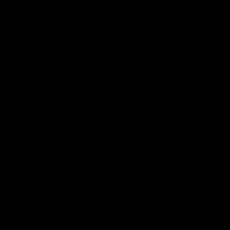
ser klassischen Geschichte von Comic-Gott
Alan Moore
bekommt Simmon
et?! Kann Spawn gegen den Symbionten und gegen einen skrupellosen V