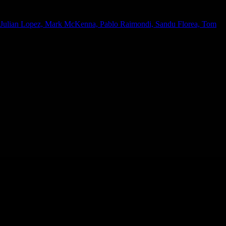
e, Julian Lopez, Mark McKenna, Pablo Raimondi, Sandu Florea, Tom