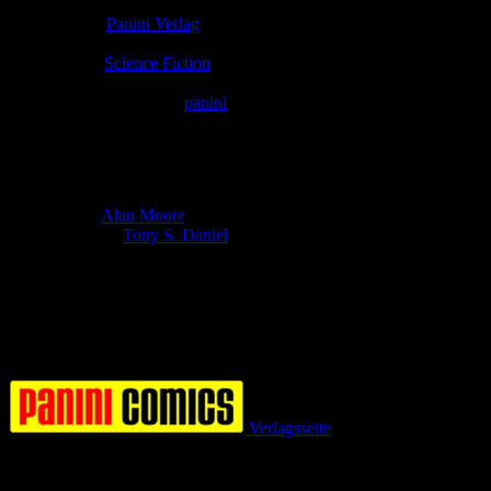
Comic-Typ:
Leseprobe
Verlag:
Panini Verlag
Abgeschlossen:
Nein
Genre:
Science Fiction
Eingestellt:
07.12.2015
Hochgeladen von:
panini
Neueste Aktualisierung:
07.12.2015
SPAWN: DIE BLUTFEHDE
Autor:
Alan Moore
Zeichner:
Tony S. Daniel
Al Simmons
ist
Spawn
, der finstere Antiheld aus der Hölle. In die
Kostüm
zu hinterfragen, das eigenständig denkt und handelt -mord
Bewertung
Durchschnitt
0.0 (0 Bewertungen)
Verlagsseite
Jetzt bestellen bei