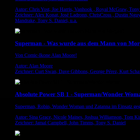
Autor: Chris Yost, Joe Harris, Vanhook , Royal McGraw, Tony 
Zeichner: Alex Konat, José Ladronn, ChrisCross , Dustin Ngu
Mandrake, Tony S. Daniel, u.a.
Superman - Was wurde aus dem Mann von Mor
Von Comic-Ikone Alan Moore!
Autor: Alan Moore
Zeichner: Curt Swan, Dave Gibbons, George Pérez, Kurt Schaf
Absolute Power SB 1 - Superman/Wonder Wom
Superman, Robin, Wonder Woman und Zatanna im Einsatz ge
Autor: Sina Grace, Nicole Maines, Joshua Williamson, Tom K
Zeichner: Jamal Campbell, John Timms, Tony S. Daniel