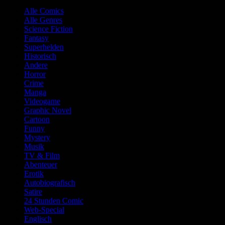
Alle Comics
Alle Genres
Science Fiction
Fantasy
Superhelden
Historisch
Andere
Horror
Crime
Manga
Videogame
Graphic Novel
Cartoon
Funny
Mystery
Musik
TV & Film
Abenteuer
Erotik
Autobiografisch
Satire
24 Stunden Comic
Web-Special
Englisch