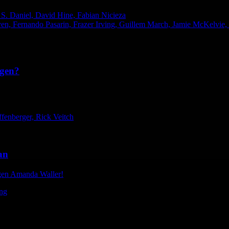
S. Daniel, David Hine, Fabian Nicieza
yen, Fernando Pasarin, Frazer Irving, Guillem March, Jamie McKelvi
gen?
fenberger, Rick Veitch
an
gen Amanda Waller!
ing