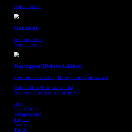
Autor: katidee
Gar nichts
Zeichner: Bene
Autor: clemens
Daytripper (Deluxe Edition)
Gewinner von Eisner-, Harvey- und Eagle Award!
Autor: Fábio Moon, Gabriel Bá
Zeichner: Fábio Moon, Gabriel Bá
Info
User Comics
Verlagscomics
Tagliste
Archiv
Top 20