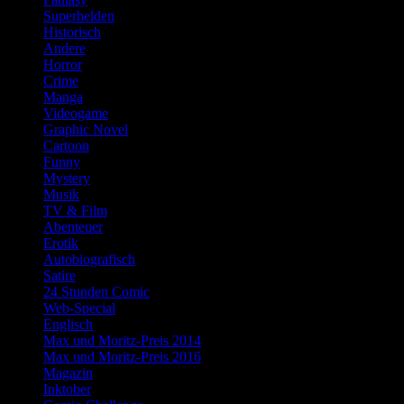
Superhelden
Historisch
Andere
Horror
Crime
Manga
Videogame
Graphic Novel
Cartoon
Funny
Mystery
Musik
TV & Film
Abenteuer
Erotik
Autobiografisch
Satire
24 Stunden Comic
Web-Special
Englisch
Max und Moritz-Preis 2014
Max und Moritz-Preis 2016
Magazin
Inktober