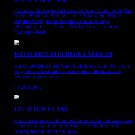
96 Seiten im Album-Format
Autor: Frauke Berger, Victor Boden, Frank Cmuchal, Kryštof
Ferenc, Kristina Gehrmann, Jan Hoffmann, Paul Hoppe,
Kaydee Artistry, Hannu Kesola, Falko Kutz, Ingo
»Krimalkin« Lohse, Andreas Möller, Andreas Tolxdorf,
Thorsten Wieser
BATTERIEN IN FERNEN LÄNDERN
Ein Flieger bringt einen Mann in ein fernes Land. Als er den
Flughafen verlässt, hat er ein seltsames Erlebnis. Wird er
verarscht, oder werden...
Autor: katidee
EIN SCHÖNER TAG
Ein Lebensmüder steht am Geländer einer Dachterrasse. Zwei
Typen werden auf ihn aufmerksam. Der eine fordert ihn
bösartig lachend auf zu springen....