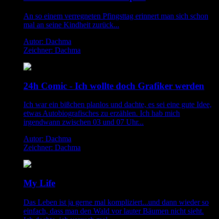
An so einem verregneten Pfingsttag erinnert man sich schon
mal an seine Kindheit zurück...
Autor: Dachma
Zeichner: Dachma
24h Comic - Ich wollte doch Grafiker werden
Ich war ein bißchen planlos und dachte, es sei eine gute Idee,
etwas Autobiografisches zu erzählen. Ich hab mich
irgendwann zwischen 03 und 07 Uhr...
Autor: Dachma
Zeichner: Dachma
My Life
Das Leben ist ja gerne mal kompliziert...und dann wieder so
einfach, dass man den Wald vor lauter Bäumen nicht sieht.