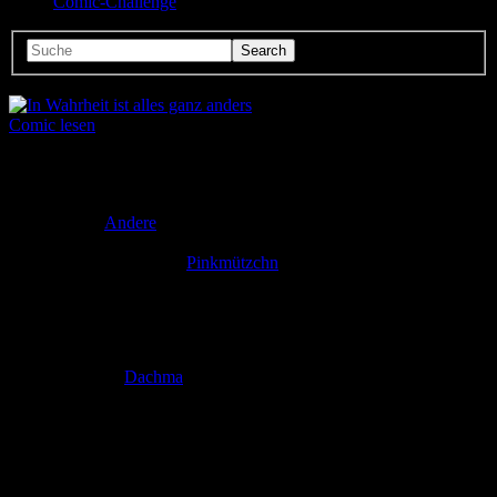
Comic-Challenge
Comic lesen
Seitenanzahl:
16
Comic-Typ:
Kompletter Comic
Abgeschlossen:
Nein
Genre:
Andere
Eingestellt:
03.12.2015
Hochgeladen von:
Pinkmützchn
Neueste Aktualisierung:
03.12.2015
In Wahrheit ist alles ganz anders
Zeichner:
Dachma
Dieser 16-Seiter ist im Rahmen des Erlanger Comic Seminars im
September 2015 entstanden. Das vorgegebene Thema war "Lüge"
und hier seht ihr mein Ergebnis von einer Woche harter Arbeit ;-)
Bewertung