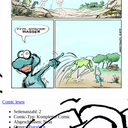
Comic lesen
Seitenanzahl:
2
Comic-Typ:
Kompletter Comic
Abgeschlossen:
Nein
Genre:
Historisch