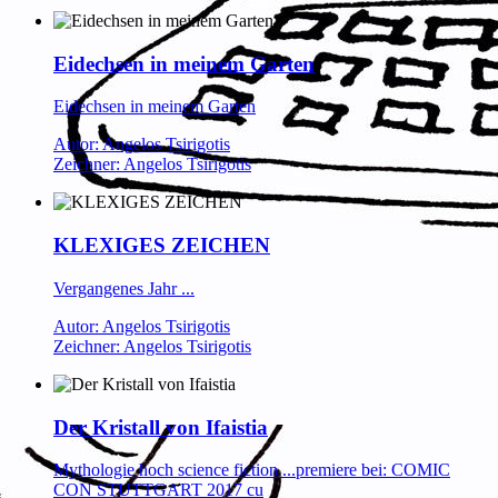
Eidechsen in meinem Garten
Eidechsen in meinem Garten
Autor: Angelos Tsirigotis
Zeichner: Angelos Tsirigotis
KLEXIGES ZEICHEN
Vergangenes Jahr ...
Autor: Angelos Tsirigotis
Zeichner: Angelos Tsirigotis
Der Kristall von Ifaistia
Mythologie hoch science fiction ...premiere bei: COMIC
CON STUTTGART 2017 cu