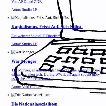
Von ARD und ZDF.
Autor: Studio LF
Kapitalismus. Frisst Auf. Sich Selbst.
Ein weiterer StudioLF Einseiter!
Autor: Studio LF
War Monger
The Monger, an ancient order, tasked a lone agent to secure
dangerous alien tech. During WWII, the agent sought glory,
using the artifacts to boost...
Autor: Void Comics
Die Nationalasozialisten