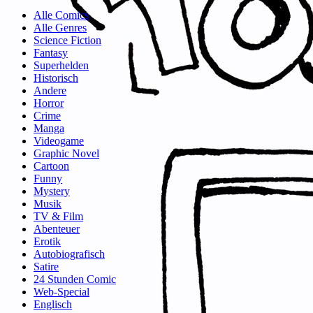
Alle Comics
Alle Genres
Science Fiction
Fantasy
Superhelden
Historisch
Andere
Horror
Crime
Manga
Videogame
Graphic Novel
Cartoon
Funny
Mystery
Musik
TV & Film
Abenteuer
Erotik
Autobiografisch
Satire
24 Stunden Comic
Web-Special
Englisch