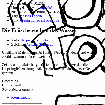
Eingestellt:
07.10.2015
Hochgeladen von:
angelOS
Neueste Aktualisierung:
14.10.2015
Tags:
Aesops Fabeln
Link:
design-comic-art-ocean.de
Die Frösche suchen das Wasser
Autor:
Angelos Tsirigotis
Zeichner:
Angelos Tsirigotis
Unzählige Male wurden ANTIKE FABELN wieder und wieder
erzählt, warum nicht ein weiteres.
Zeitlos und praktisch irgendwie immer präsent werden die
Ursprünglichen sinngemäß "originalen" Inhalte in unser Gedächtnis
gerufen,...
Bewertung
Durchschnitt
0.0 (0 Bewertungen)
Kommentare