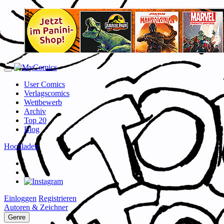
User Comics
Verlagscomics
Wettbewerb
Archiv
Top 20
Blog
Hochladen
Einloggen
Registrieren
Autoren & Zeichner
Genre