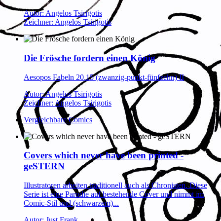
Autor: Angelos Tsirigotis
Zeichner: Angelos Tsirigotis
Die Frösche fordern einen König
Aesopos Fabeln 20.15 (zwanzig-punkt-fünfzehn) II
Autor: Angelos Tsirigotis
Zeichner: Angelos Tsirigotis
Vergleichbare Comics
Covers which never have been printed -
geSTERN
Illustratoren arbeiten traditionell auch als Chronisten. Diese
Serie ist eine Parodie auf bestehende Cover und nimmt im
Comic-Stil und (schwarzem)...
Autor: Just Frank