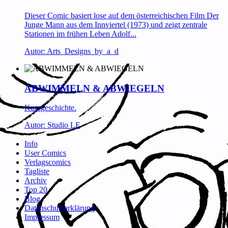
Dieser Comic basiert lose auf dem österreichischen Film Der
Junge Mann aus dem Innviertel (1973) und zeigt zentrale
Stationen im frühen Leben Adolf...
Autor: Arts_Designs_by_a_d
ABWIMMELN & ABWIEGELN
Kurzgeschichte.
Autor: Studio LF
Info
User Comics
Verlagscomics
Tagliste
Archiv
Top 20
Blog
Datenschutzerklärung
Impressum