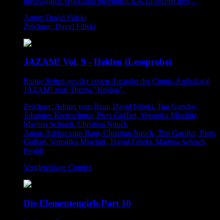
mehrtägigen Workshop ordentlich was zu besprechen,...
Autor: David Füleki
Zeichner: David Füleki
JAZAM! Vol. 9 - Helden (Leseprobe)
Einige Seiten aus der neuen Ausgabe der Comic-Anthologie
JAZAM! zum Thema "Helden".
Zeichner: Adrian vom Baur, David Füleki, Tim Gaedke,
Johannes Kretzschmar, Piers Goffart, Veronika Mischitz,
Martina Schradi, Christian Nauck
Autor: Adrian vom Baur, Christian Nauck, Tim Gaedke, Piers
Goffart, Veronika Mischitz, David Füleki, Martina Schradi,
Freddi
Vergleichbare Comics
Die Elementengirls Part 10