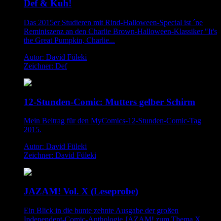
Def & Kuh!
Das 2015er Studieren mit Rind-Halloween-Special ist ´ne
Reminiszenz an den Charlie Brown-Halloween-Klassiker "It's
the Great Pumpkin, Charlie...
Autor: David Füleki
Zeichner: Def
12-Stunden-Comic: Mutters gelber Schirm
Mein Beitrag für den MyComics-12-Stunden-Comic-Tag
2015.
Autor: David Füleki
Zeichner: David Füleki
JAZAM! Vol. X (Leseprobe)
Ein Blick in die bunte zehnte Ausgabe der großen
Independent-Comic-Anthologie JAZAM! zum Thema X.