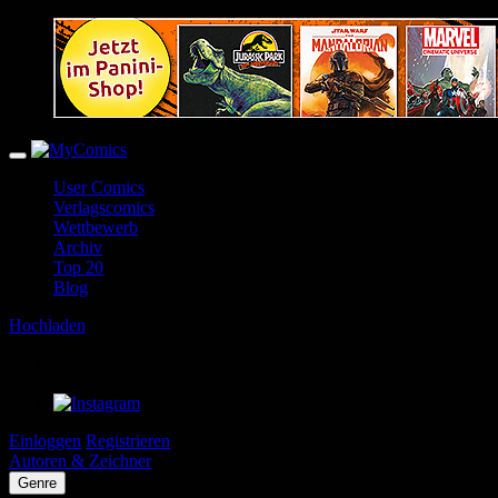
User Comics
Verlagscomics
Wettbewerb
Archiv
Top 20
Blog
Hochladen
Einloggen
Registrieren
Autoren & Zeichner
Genre