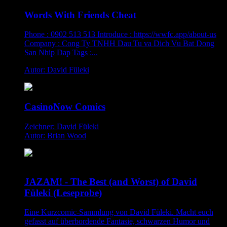
Words With Friends Cheat
Phone : 0902 513 513 Introduce : https://wwfc.app/about-us
Company : Cong Ty TNHH Dau Tu va Dich Vu Bat Dong
San Nhip Dap Tags :...
Autor: David Füleki
CasinoNow Comics
Zeichner: David Füleki
Autor: Brian Wood
JAZAM! - The Best (and Worst) of David
Füleki (Leseprobe)
Eine Kurzcomic-Sammlung von David Füleki. Macht euch
gefasst auf überbordende Fantasie, schwarzen Humor und