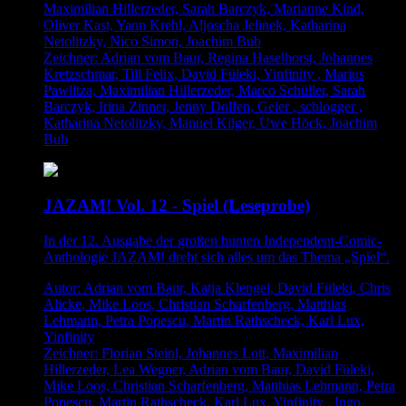
Maximilian Hillerzeder, Sarah Barczyk, Marianne Kind,
Oliver Kast, Yann Krehl, Aljoscha Jelinek, Katharina
Netolitzky, Nico Simon, Joachim Bub
Zeichner: Adrian vom Baur, Regina Haselhorst, Johannes
Kretzschmar, Till Felix, David Füleki, Yinfinity , Marius
Pawlitza, Maximilian Hillerzeder, Marco Schüller, Sarah
Barczyk, Irina Zinner, Jenny Dolfen, Geier , schlogger ,
Katharina Netolitzky, Manuel Kilger, Uwe Höck, Joachim
Bub
JAZAM! Vol. 12 - Spiel (Leseprobe)
In der 12. Ausgabe der großen bunten Independent-Comic-
Anthologie JAZAM! dreht sich alles um das Thema „Spiel“.
Autor: Adrian vom Baur, Katja Klengel, David Füleki, Chris
Alicke, Mike Loos, Christian Scharfenberg, Matthias
Lehmann, Petra Popescu, Martin Rathscheck, Karl Lux,
Yinfinity
Zeichner: Florian Steinl, Johannes Lott, Maximilian
Hillerzeder, Lea Wegner, Adrian vom Baur, David Füleki,
Mike Loos, Christian Scharfenberg, Matthias Lehmann, Petra
Popescu, Martin Rathscheck, Karl Lux, Yinfinity , Ingo