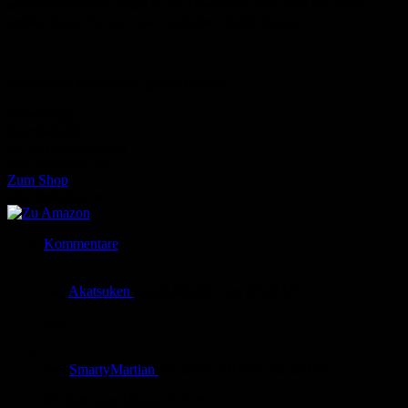
selbstverständlich mitten in der Geschichte und leitet den ersten
großen Story Arc ein: das Lausbuben Battle Royal.
Ein lustiger Fetz für die ganze Familie!
Bewertung
Durchschnitt
5.0 (3 Bewertungen)
Jetzt bestellen bei
Zum Shop
Jetzt bestellen bei
Kommentare
von
Akatsuken
am
28.08.2015
um 09:29 Uhr
geil!
von
SmartyMartian
am
28.07.2015
um 22:38 Uhr
Ich liebe den Mango!!!!!! >O<