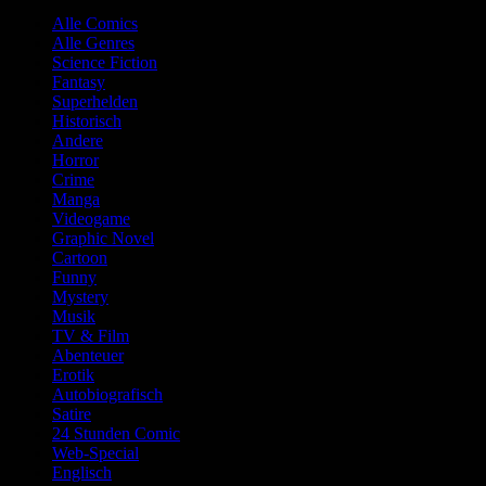
Alle Comics
Alle Genres
Science Fiction
Fantasy
Superhelden
Historisch
Andere
Horror
Crime
Manga
Videogame
Graphic Novel
Cartoon
Funny
Mystery
Musik
TV & Film
Abenteuer
Erotik
Autobiografisch
Satire
24 Stunden Comic
Web-Special
Englisch