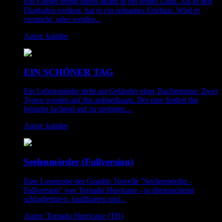
Ein Flieger bringt einen Mann in ein fernes Land. Als er den
Flughafen verlässt, hat er ein seltsames Erlebnis. Wird er
verarscht, oder werden...
Autor: katidee
EIN SCHÖNER TAG
Ein Lebensmüder steht am Geländer einer Dachterrasse. Zwei
Typen werden auf ihn aufmerksam. Der eine fordert ihn
bösartig lachend auf zu springen....
Autor: katidee
Seelenmörder (Fullversion)
Eine Leseprobe der Graphic Novelle "Seelenmörder -
Fullversion" von Tornado Hurricane - in überraschend
schlagfertigen, knallharten und...
Autor: Tornado Hurricane (TH)