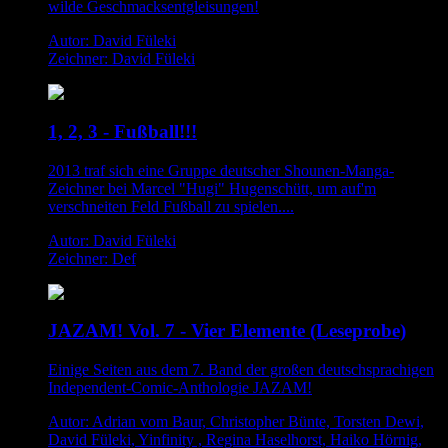
wilde Geschmacksentgleisungen!
Autor: David Füleki
Zeichner: David Füleki
1, 2, 3 - Fußball!!!
2013 traf sich eine Gruppe deutscher Shounen-Manga-
Zeichner bei Marcel "Hugi" Hugenschütt, um auf'm
verschneiten Feld Fußball zu spielen....
Autor: David Füleki
Zeichner: Def
JAZAM! Vol. 7 - Vier Elemente (Leseprobe)
Einige Seiten aus dem 7. Band der großen deutschsprachigen
Independent-Comic-Anthologie JAZAM!
Autor: Adrian vom Baur, Christopher Bünte, Torsten Dewi,
David Füleki, Yinfinity , Regina Haselhorst, Haiko Hörnig,