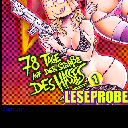
Comic lesen
Seitenanzahl:
20
Comic-Typ:
Leseprobe