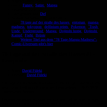
Abgeschlossen:
Nein
Genre:
Funny
,
Satire
,
Manga
Eingestellt:
22.07.2015
Hochgeladen von:
Def
Neueste Aktualisierung:
24.07.2015
Tags:
78 tage auf der straße des hasses
,
entoman
,
manga-
madness
,
tokyopop
,
delfinium prints
,
Pokemon
,
´Trash
,
Unde
,
Underground
,
Manga
,
Dojinshi lustig
,
Dojinshi
,
Kampf
,
Fight
,
Brüste
Link:
Weitere Titel aus dem "78 Tage-Manga-Madness"-
Comic-Uiversum gibt's hier
78 Tage auf der Straße des Hasses #1 -
Leseprobe
Autor:
David Füleki
Zeichner:
David Füleki
"78 Tage auf der Straße des Hasses" - die kultige Trash-Serie aus
dem Hause Delfinium Prints in der überarbeiteten TOKYOPOP-
Taschenbuch-Version.
Begleitet die beiden Soziopathen Roy und Def bei einer blutigen,
Zitat reichen Odyssee durch die Welt der Popkultur. Kapitel 1 startet