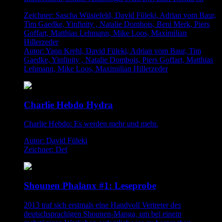
Zeichner: Sascha Wüstefeld, David Füleki, Adrian vom Baur,
Tim Gaedke, Yinfinity , Natalie Dombois, Beni Merk, Piers
Goffart, Matthias Lehmann, Mike Loos, Maximilian
Hillerzeder
Autor: Yann Krehl, David Füleki, Adrian vom Baur, Tim
Gaedke, Yinfinity , Natalie Dombois, Piers Goffart, Matthias
Lehmann, Mike Loos, Maximilian Hillerzeder
Charlie Hebdo Hydra
Charlie Hebdo: Es werden mehr und mehr.
Autor: David Füleki
Zeichner: Def
Shounen Phalanx #1: Leseprobe
2013 traf sich erstmals eine Handvoll Vertreter des
deutschsprachigen Shounen-Manga, um bei einem