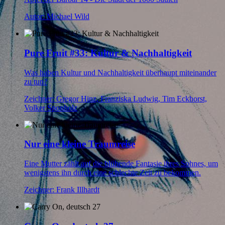
Autor: Michael Wild
Pure Fruit #33: Kultur & Nachhaltigkeit
Was haben Kultur und Nachhaltigkeit überhaupt miteinander
zu tun?
Zeichner: Gregor Hinz, Franziska Ludwig, Tim Eckhorst,
Volker Sponholz
Nur eine kleine Traumreise
Eine Mutter zählt auf die blühende Fantasie ihres Sohnes, um
wenigstens ihn durch eine schlechte Zeit zu bekommen.
Zeichner: Frank Illhardt