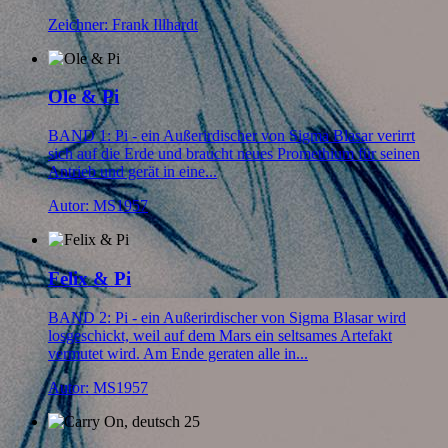
Zeichner: Frank Illhardt
Ole & Pi
BAND 1: Pi - ein Außerirdischer von Sigma Blasar verirrt
sich auf die Erde und braucht neues Promethium für seinen
Antrieb und gerät in eine...
Autor: MS1957
Felix & Pi
BAND 2: Pi - ein Außerirdischer von Sigma Blasar wird
losgeschickt, weil auf dem Mars ein seltsames Artefakt
vermutet wird. Am Ende geraten alle in...
Autor: MS1957