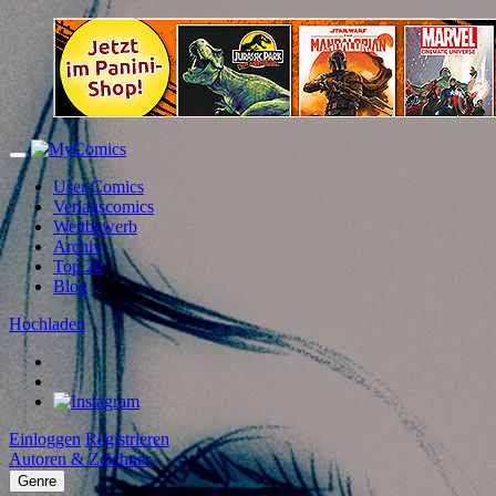
User Comics
Verlagscomics
Wettbewerb
Archiv
Top 20
Blog
Hochladen
Einloggen
Registrieren
Autoren & Zeichner
Genre