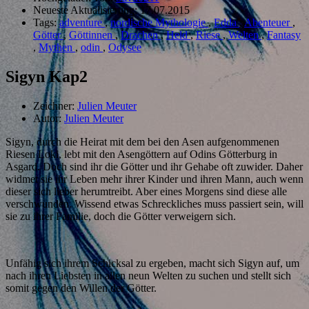
Neueste Aktualisierung:
17.07.2015
Tags:
adventure
,
nordische Mythologie
,
Edda
,
Abenteuer
,
Götter
,
Göttinnen
,
Drachen
,
Held
,
Riese
,
Welten
,
Fantasy
,
Mythen
,
odin
,
Odysee
Sigyn Kap2
Zeichner:
Julien Meuter
Autor:
Julien Meuter
Sigyn, durch die Heirat mit dem bei den Asen aufgenommenen
Riesen Loki, lebt mit den Asengöttern auf Odins Götterburg in
Asgard. Doch sind ihr die Götter und ihr Gehabe oft zuwider. Daher
widmet sie ihr Leben mehr ihrer Kinder und ihren Mann, auch wenn
dieser sich lieber herumtreibt. Aber eines Morgens sind diese alle
verschwunden. Wissend etwas Schreckliches muss passiert sein, will
sie zu ihrer Familie, doch die Götter verweigern sich.
Unfähig sich ihrem Schicksal zu ergeben, macht sich Sigyn auf, um
nach ihren Liebsten in allen neun Welten zu suchen und stellt sich
somit gegen den Willen der Götter.