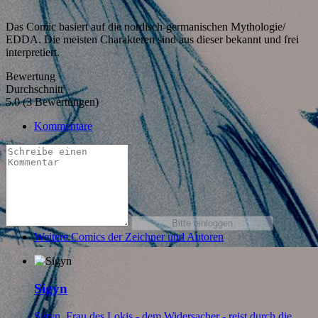
Das Comic basiert auf die nordisch-germanischen Mythologie/
EDDA. Die meisten Charakteren sind aus dieser bekannt und frei
interpretiert.
Bewertung
Durchschnitt
5.0 (3 Bewertungen)
Kommentare
Weitere Comics der Zeichner und Autoren
Sigyn
Sigyn, Frau des Lokis - dem Widersacher - reist durch die