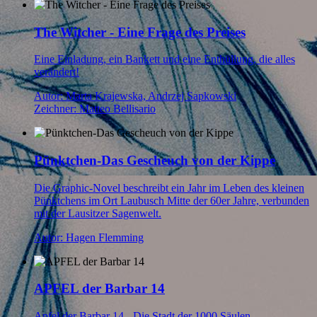
The Witcher - Eine Frage des Preises
Eine Einladung, ein Bankett und eine Enthüllung, die alles
verändert!
Autor: Marta Krajewska, Andrzej Sapkowski
Zeichner: Matteo Bellisario
Pünktchen-Das Gescheuch von der Kippe
Die Graphic-Novel beschreibt ein Jahr im Leben des kleinen
Pünktchens im Ort Laubusch Mitte der 60er Jahre, verbunden
mit der Lausitzer Sagenwelt.
Autor: Hagen Flemming
APFEL der Barbar 14
Apfel der Barbar 14 - Die Stadt der 1000 Säulen