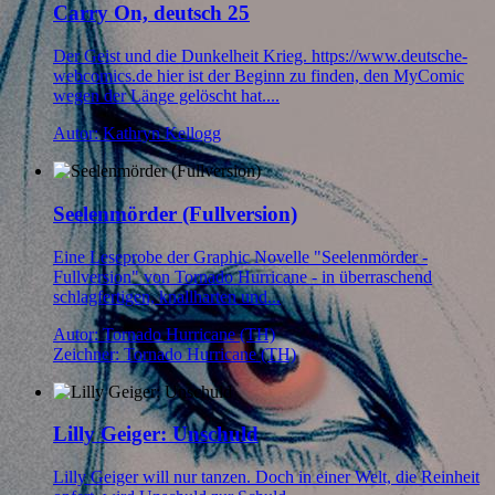
Carry On, deutsch 25
Der Geist und die Dunkelheit Krieg. https://www.deutsche-
webcomics.de hier ist der Beginn zu finden, den MyComic
wegen der Länge gelöscht hat....
Autor: Kathryn Kellogg
Seelenmörder (Fullversion)
Eine Leseprobe der Graphic Novelle "Seelenmörder -
Fullversion" von Tornado Hurricane - in überraschend
schlagfertigen, knallharten und...
Autor: Tornado Hurricane (TH)
Zeichner: Tornado Hurricane (TH)
Lilly Geiger: Unschuld
Lilly Geiger will nur tanzen. Doch in einer Welt, die Reinheit