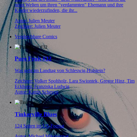
neun Welten um ihren "verdammten" Ehemann und ihre
Kinder wiederzufinden, die ihr...
Autor: Julien Meuter
Zeichner: Julien Meuter
Vergleichbare Comics
Pure Fruit #32
Was geht im Landtag von Schleswig-Holstein?
Zeichner: Volker Spohholz, Lara Swiontek, Gregor Hinz, Tim
Eckhorst, Franziska Ludwig
Autor: Katrin Scheven
Tinkerville Blues
124 Seiten im US-Format
Autor: Michael Mikolajczak