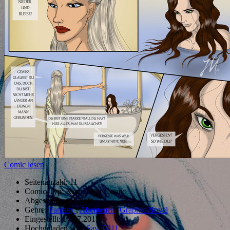
Comic lesen
Seitenanzahl:
11
Comic-Typ:
Kompletter Comic
Abgeschlossen:
Nein
Genre:
Fantasy
,
Abenteuer
,
Graphic Novel
Eingestellt:
17.07.2015
Hochgeladen von:
Savu0211