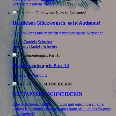
Zeichner: Andreas Möller
Herzlichen Glückwunsch, es ist Autismus!
Selfcare-Tipps und mehr für neurodivergente Menschen
Autor: Daniela Schreiter
Zeichner: Daniela Schreiter
Die Elementengirls Part 13
Autor: La _Mariquita
DIE TAPFERE SCHNEIDERIN
Eine Schneiderin stellt sich mutig und entschlossen einer
großen Bedrohung entgegen, aber kann sie auch als Siegerin
hervorgehen?