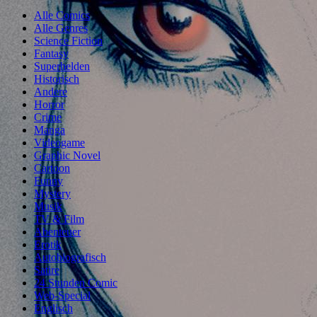
Alle Comics
Alle Genres
Science Fiction
Fantasy
Superhelden
Historisch
Andere
Horror
Crime
Manga
Videogame
Graphic Novel
Cartoon
Funny
Mystery
Musik
TV & Film
Abenteuer
Erotik
Autobiografisch
Satire
24 Stunden Comic
Web-Special
Englisch