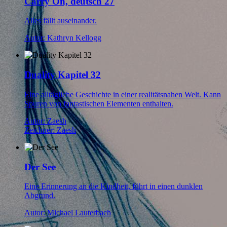
Carry On, deutsch 27
Alles fällt auseinander.
Autor: Kathryn Kellogg
Duality Kapitel 32
Eine alltägliche Geschichte in einer realitätsnahen Welt. Kann
Spuren von fantastischen Elementen enthalten.
Autor: Zaesh
Zeichner: Zaesh
Der See
Eine Erinnerung an die Kindheit, führt in einen dunklen
Abgrund.
Autor: Michael Lauterbach