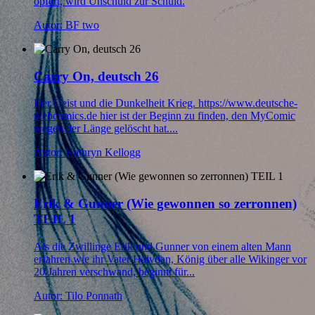
opfert, wird Unschuld zur Schuld.
Autor: BF two
Carry On, deutsch 26
Der Geist und die Dunkelheit Krieg. https://www.deutsche-
webcomics.de hier ist der Beginn zu finden, den MyComic
wegen der Länge gelöscht hat....
Autor: Kathryn Kellogg
Erik & Gunner (Wie gewonnen so zerronnen)
TEIL 1
Als die Zwillinge Erik und Gunner von einem alten Mann
erfahren wie ihr Vater Halvdan, König über alle Wikinger vor
20 Jahren verschwand, beginnt für...
Autor: Tilo Ponnath