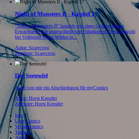
Night of Monsters II - Kapitel 17
"Night of Monsters II" handelt von einer Gruppe junger
Erwachsener mit ungewöhnlichen Fähigkeiten. Denn obwohl
bei Vollmond etwas Wildes in...
Autor: Scarecrow
Zeichner: Scarecrow
Der Seeteufel
Auch von mir ein Abschiedspost für myComics
Autor: Horst Kreuder
Zeichner: Horst Kreuder
Info
User Comics
Verlagscomics
Tagliste
Archiv