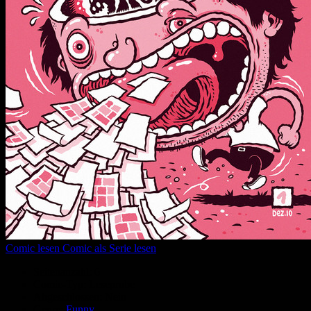
Comic lesen
Comic als Serie lesen
Seitenanzahl:
6
Comic-Typ:
Leseprobe
Abgeschlossen:
Nein
Genre:
Funny