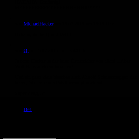
HAHAHA, Großartig!
MEEEEEEEEEEEEEEEHHHHHR!!!!!!!!
von
MichaelHacker
am
15.07.2015
um 16:15 Uhr
Hahaha, danke Q und Def!!!
von
Q
am
15.07.2015
um 13:44 Uhr
Ja echt! Hacker ist der beste Österreicher von allen! ...Aber
Wolf Haas auch ein bisschen!
Und ein ganz klein bisschen auch Ahnold Schuoaznegger, das
heisst, falls er seinen Paß überhaupt noch hat.
Super Zeug, 5*
von
Def
am
15.07.2015
um 12:33 Uhr
Ich liebe den ganzen Stuff vom Hacker Michael!
Österreichs größtes Kulturgut.