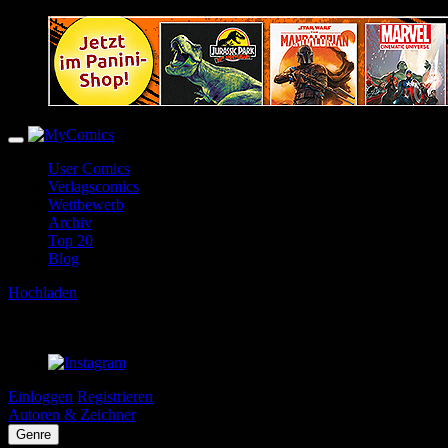
User Comics
Verlagscomics
Wettbewerb
Archiv
Top 20
Blog
Hochladen
Einloggen
Registrieren
Autoren & Zeichner
Genre