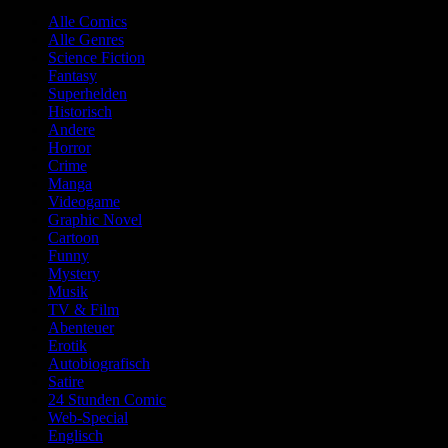
Alle Comics
Alle Genres
Science Fiction
Fantasy
Superhelden
Historisch
Andere
Horror
Crime
Manga
Videogame
Graphic Novel
Cartoon
Funny
Mystery
Musik
TV & Film
Abenteuer
Erotik
Autobiografisch
Satire
24 Stunden Comic
Web-Special
Englisch