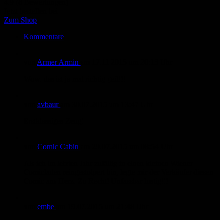
4.9 (8 Bewertungen)
Jetzt bestellen bei
Zum Shop
Kommentare
von
Armer Armin
am
17.11.2015
um 20:13 Uhr
Wow, das ist ja mal richtig geil!!!
von
avbaur
am
30.07.2015
um 13:47 Uhr
Erstklassiges Zeug!
von
Comic Cabin
am
29.07.2015
um 08:54 Uhr
Als ich im letzten Jahr zufällig in einen kleinen Wiener
Comicladen reingestolpert bin, legte mir der Verkäufer diesen
Comic ans Herz. Zu Recht! Unfassbar lustig!!!
von
embe
am
19.07.2015
um 21:48 Uhr