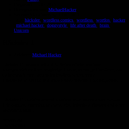
Eingestellt:
13.07.2015
Hochgeladen von:
MichaelHacker
Neueste Aktualisierung:
13.07.2015
Tags:
häcksler
,
wordless comics
,
wordless
,
wortlos
,
hacker
,
michael hacker
,
doggystyle
,
life after death
,
brain
,
Unicorn
Häcksler 1
Zeichner:
Michael Hacker
Häcksler #1 versammelt auf 32 Seiten etliche wortlose
Kurzgeschichten über neugierige Hunde, anmutige Einhörner, das
Geheimnis hinter Tarzans kraftvollem Schrei, virale
Infektionskrankheiten und andere faszinierende Themengebiete…
Häcksler #1 contains several wordless short stories about curious
little doggies, charming unicorns, viral infectious diseases and other
fascinating stuff...
Bewertung
Durchschnitt