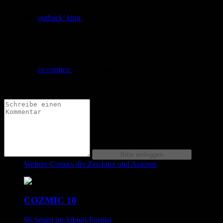
von
outback_king
am
17.10.2009
um 16:23 Uhr
Eine echt klasse Idee mit einem Ende, dass man so nicht
erwartet. Spitze!!! :-)
von
ce comico
am
17.10.2009
um 10:57 Uhr
Das ist derart schräg! 5*
Weitere Comics der Zeichner und Autoren
COZMIC 10
96 Seiten im Album-Format