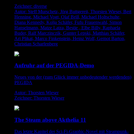
Zeichner: diverse
Autor: Steff Murschetz, Jörg Buttgereit, Thorsten Wieser, Bert
Henning, Michael Vogt, Olaf Brill, Michael Holtschulte,
Diana Kennedy, Kolja Schäfer, Fufu Frauenwahl, Simon
Hanselmann, Matze Latza, Bestie , Elbe Billy, Raphaela
Buder, Ralf Marczinczik, Gunter Lepski, Matthias Schäfer,
Ari Plikat, Marco Finkenstein, Heinz Wolf, Gernot Barton,
Christian Scharfenberg
Aufruhr auf der PEGIDA-Demo
Neues von der (zum Glück immer unbedeutender werdenden)
PEGIDA
Autor: Thorsten Wieser
Zeichner: Thorsten Wieser
The Steam above Akthelia 11
Das letzte Kapitel der Sci-Fi-Graphic-Novel mit Steampunk-