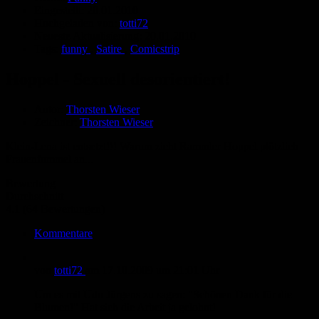
Eingestellt:
20.01.2010
Hochgeladen von:
totti72
Neueste Aktualisierung:
20.01.2010
Tags:
funny
,
Satire
,
Comicstrip
Hoppel - Sexuell desorientiert!
Autor:
Thorsten Wieser
Zeichner:
Thorsten Wieser
Klein-Lena ist entsetzt!!! Warum zieht Rammler Hoppel plötzlich
Frauenfummel an...
Bewertung
Durchschnitt
4.1 (64 Bewertungen)
Kommentare
von
totti72
am
17.10.2009
um 21:01 Uhr
Um es mit Udo Jürgens zu sagen: "Schönen Dank für die
Blumen!" Hat sich die Arbeit ja gelohnt!