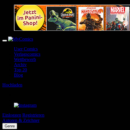
User Comics
Verlagscomics
Wettbewerb
Archiv
Top 20
Blog
Hochladen
Einloggen
Registrieren
Autoren & Zeichner
Genre