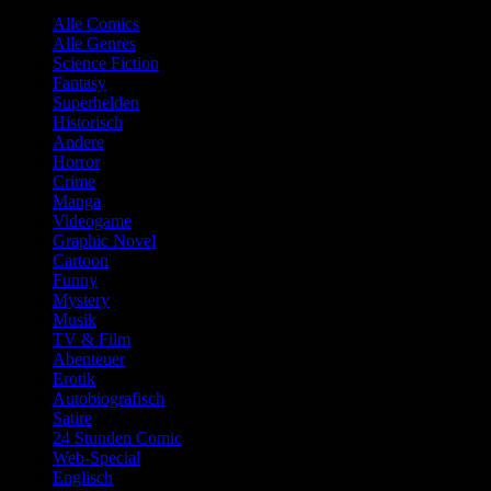
Alle Comics
Alle Genres
Science Fiction
Fantasy
Superhelden
Historisch
Andere
Horror
Crime
Manga
Videogame
Graphic Novel
Cartoon
Funny
Mystery
Musik
TV & Film
Abenteuer
Erotik
Autobiografisch
Satire
24 Stunden Comic
Web-Special
Englisch