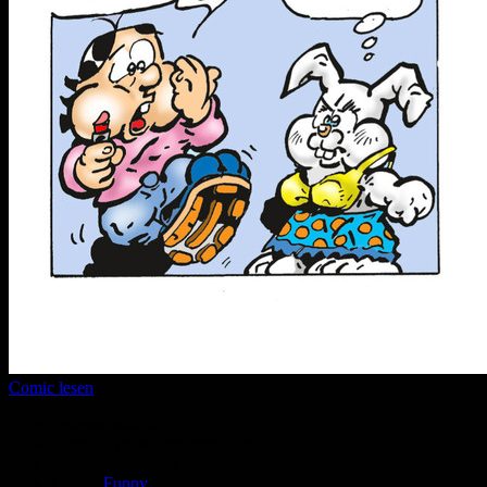
Comic lesen
Seitenanzahl:
4
Comic-Typ:
Kompletter Comic
Abgeschlossen:
Ja
Genre:
Funny