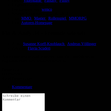
Genre:
Videogame
,
Fantasy
,
Funny
Eingestellt:
25.07.2014
Hochgeladen von:
wenco
Neueste Aktualisierung:
25.07.2014
Tags:
MMO
,
Magier
,
Rollenspiel
,
MMORPG
Link:
Autoren-Homepage
Flo & Andy 34 - Freunde wie wir
Autor:
Susanne Korff-Knoblauch
,
Andreas Völlinger
Zeichner:
Flavia Scuderi
Andy muss schmerzhaft erkennen, dass die Loyalität seines
Begleiters Poffy nicht unerschütterlich ist.
Bewertung
Durchschnitt
4.2 (4 Bewertungen)
Kommentare