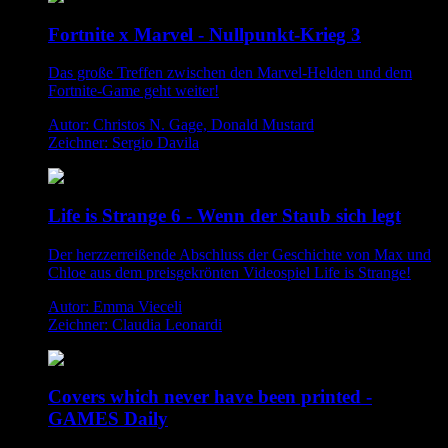
Fortnite x Marvel - Nullpunkt-Krieg 3
Das große Treffen zwischen den Marvel-Helden und dem
Fortnite-Game geht weiter!
Autor: Christos N. Gage, Donald Mustard
Zeichner: Sergio Davila
Life is Strange 6 - Wenn der Staub sich legt
Der herzzerreißende Abschluss der Geschichte von Max und
Chloe aus dem preisgekrönten Videospiel Life is Strange!
Autor: Emma Vieceli
Zeichner: Claudia Leonardi
Covers which never have been printed -
GAMES Daily