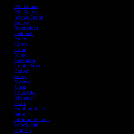
Alle Comics
Alle Genres
Science Fiction
Fantasy
Superhelden
Historisch
Andere
Horror
Crime
Manga
Videogame
Graphic Novel
Cartoon
Funny
Mystery
Musik
TV & Film
Abenteuer
Erotik
Autobiografisch
Satire
24 Stunden Comic
Web-Special
Englisch