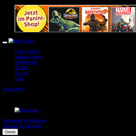
User Comics
Verlagscomics
Wettbewerb
Archiv
Top 20
Blog
Hochladen
Einloggen
Registrieren
Autoren & Zeichner
Genre