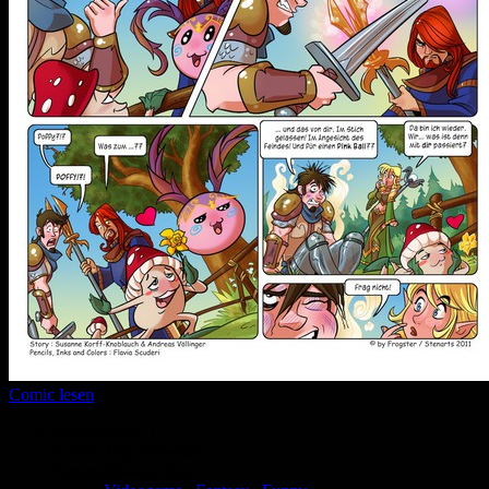
Comic lesen
Seitenanzahl:
1
Comic-Typ:
Einseiter
Abgeschlossen:
Nein