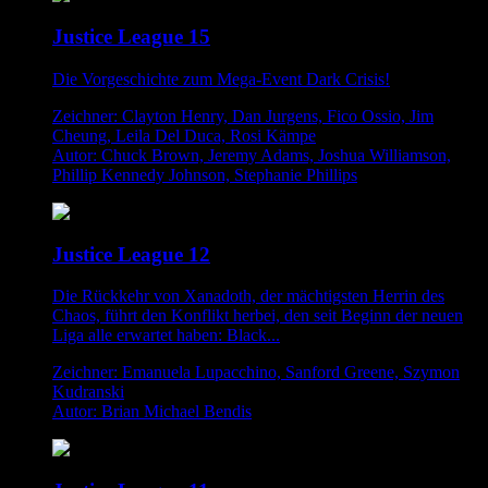
Justice League 15
Die Vorgeschichte zum Mega-Event Dark Crisis!
Zeichner: Clayton Henry, Dan Jurgens, Fico Ossio, Jim
Cheung, Leila Del Duca, Rosi Kämpe
Autor: Chuck Brown, Jeremy Adams, Joshua Williamson,
Phillip Kennedy Johnson, Stephanie Phillips
Justice League 12
Die Rückkehr von Xanadoth, der mächtigsten Herrin des
Chaos, führt den Konflikt herbei, den seit Beginn der neuen
Liga alle erwartet haben: Black...
Zeichner: Emanuela Lupacchino, Sanford Greene, Szymon
Kudranski
Autor: Brian Michael Bendis