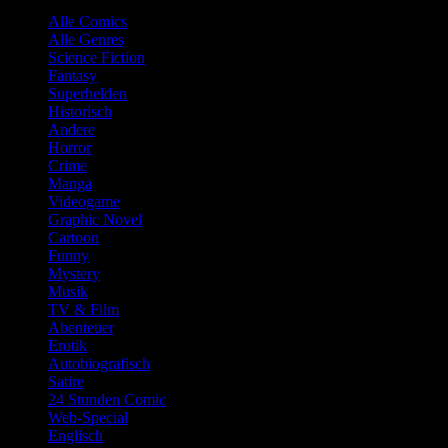
Alle Comics
Alle Genres
Science Fiction
Fantasy
Superhelden
Historisch
Andere
Horror
Crime
Manga
Videogame
Graphic Novel
Cartoon
Funny
Mystery
Musik
TV & Film
Abenteuer
Erotik
Autobiografisch
Satire
24 Stunden Comic
Web-Special
Englisch