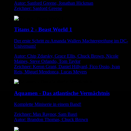
Autor: Sanford Greene, Jonathan Hickman
Zeichner: Sanford Greene
Titans 2 - Beast World 1
Der erste Schritt zu Amanda Wallers Machtergreifung im DC-
Universum!
Autor: Chip Zdarsky, Grace Ellis, Chuck Brown, Nicole
Maines, Steve Orlando, Tom Taylor
Zeichner: Keron Grant, Daniel Hillyard, Fico Ossio, Ivan
Reis, Miguel Mendonca, Lucas Meyers
Aquamen - Das atlantische Vermächtnis
Komplette Miniserie in einem Band!
Zeichner: Max Raynor, Sam Basri
Autor: Brandon Thomas, Chuck Brown