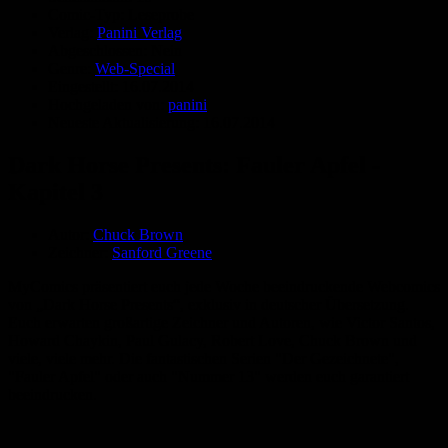
Comic-Typ:
Leseprobe
Verlag:
Panini Verlag
Abgeschlossen:
Nein
Genre:
Web-Special
Eingestellt:
16.07.2014
Hochgeladen von:
panini
Neueste Aktualisierung:
16.07.2014
Dark Horse Presents: Fauler Apfel -
Kapitel 3
Autor:
Chuck Brown
Zeichner:
Sanford Greene
MyComics präsentiert euch jede Woche beeindruckende Webcomics
von „Dark Horse Presents“, exklusiv in deutscher Übersetzung.
Euch erwarten großartige Zeichner und Autoren, wie Victor Santos,
Howard Chaykin, Paul Gulacy, Robert Love, Chuck Brown und
viele, viele mehr. Die fantastischen Serien "Der Gezeichnete",
"Fauler Apfel" oder auch "Nummer 13" werden euch garantiert
beeindrucken.