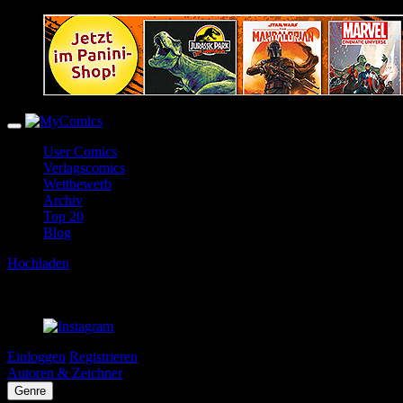
User Comics
Verlagscomics
Wettbewerb
Archiv
Top 20
Blog
Hochladen
Einloggen
Registrieren
Autoren & Zeichner
Genre