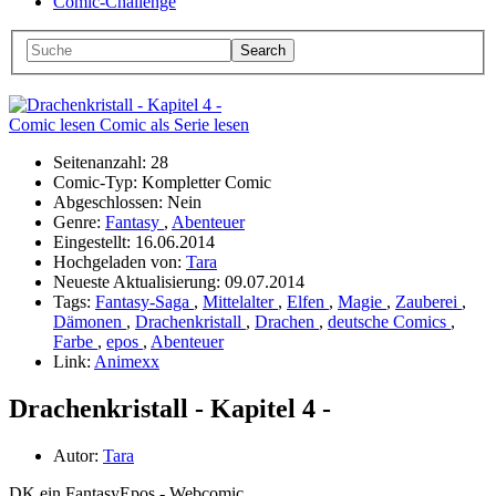
Comic-Challenge
Comic lesen
Comic als Serie lesen
Seitenanzahl:
28
Comic-Typ:
Kompletter Comic
Abgeschlossen:
Nein
Genre:
Fantasy
,
Abenteuer
Eingestellt:
16.06.2014
Hochgeladen von:
Tara
Neueste Aktualisierung:
09.07.2014
Tags:
Fantasy-Saga
,
Mittelalter
,
Elfen
,
Magie
,
Zauberei
,
Dämonen
,
Drachenkristall
,
Drachen
,
deutsche Comics
,
Farbe
,
epos
,
Abenteuer
Link:
Animexx
Drachenkristall - Kapitel 4 -
Autor:
Tara
DK ein FantasyEpos - Webcomic