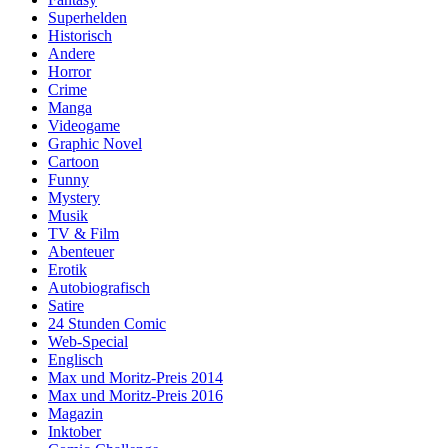
Superhelden
Historisch
Andere
Horror
Crime
Manga
Videogame
Graphic Novel
Cartoon
Funny
Mystery
Musik
TV & Film
Abenteuer
Erotik
Autobiografisch
Satire
24 Stunden Comic
Web-Special
Englisch
Max und Moritz-Preis 2014
Max und Moritz-Preis 2016
Magazin
Inktober