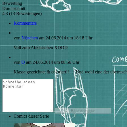
Bewertung
Durchschnitt
4.3 (13 Bewertungen)
Kommentare
von
Nönchen
am
24.06.2014
um 18:18 Uhr
Voll zum Abklatschen XDDD
von
Q
am
24.05.2014
um 08:56 Uhr
Klasse gezeichnet & coloriert!! … Und wohl eine der überrasch
Comics dieser Serie