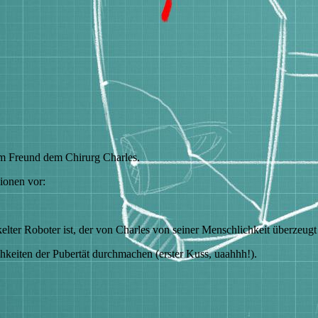
m Freund dem Chirurg Charles.
ionen vor:
er Roboter ist, der von Charles von seiner Menschlichkeit überzeugt
hkeiten der Pubertät durchmachen (erster Kuss, uaahhh!).