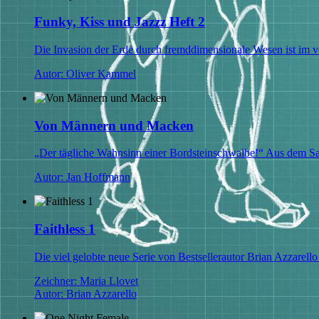
Funky, Kiss und Jazzz Heft 2
Die Invasion der Erde durch fremddimensionale Wesen ist im v
Autor: Oliver Kammel
Von Männern und Macken
„Der tägliche Wahnsinn einer Bordsteinschwalbe!“ Aus
Autor: Jan Hoffmann
Faithless 1
Die viel gelobte neue Serie von Bestsellerautor Brian Azzarello
Zeichner: Maria Llovet
Autor: Brian Azzarello