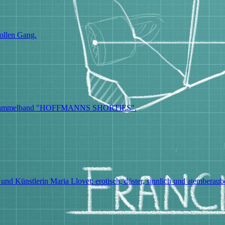
ollen Gang.
 dem Sammelband "HOFFMANNS SHORTIES".
 und Künstlerin Maria Llovet: erotisch, düster, sinnlich und atemberau