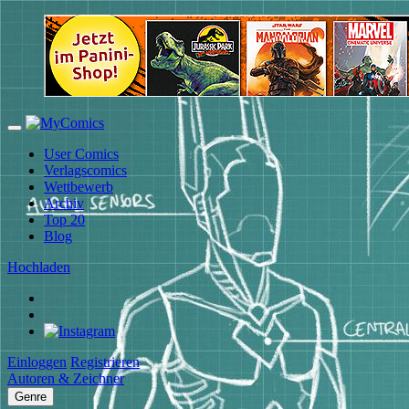
User Comics
Verlagscomics
Wettbewerb
Archiv
Top 20
Blog
Hochladen
Einloggen
Registrieren
Autoren & Zeichner
Genre