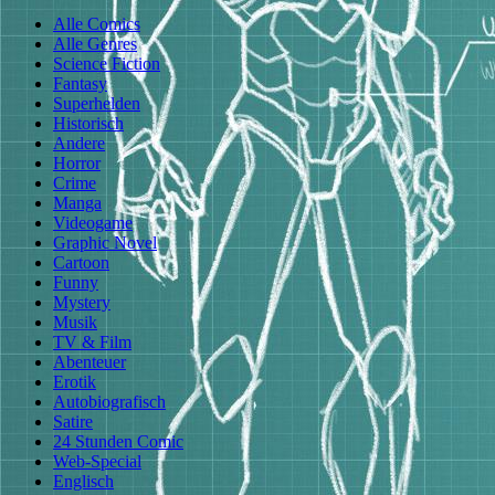
Alle Comics
Alle Genres
Science Fiction
Fantasy
Superhelden
Historisch
Andere
Horror
Crime
Manga
Videogame
Graphic Novel
Cartoon
Funny
Mystery
Musik
TV & Film
Abenteuer
Erotik
Autobiografisch
Satire
24 Stunden Comic
Web-Special
Englisch