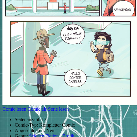
Comic lesen
Comic als Serie lesen
Seitenanzahl:
13
Comic-Typ:
Kompletter Comic
Abgeschlossen:
Nein
Genre:
Science Fiction
,
Erotik