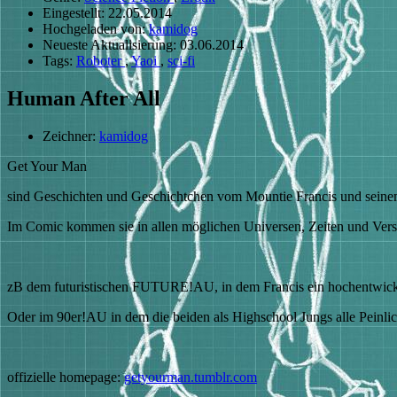
Eingestellt:
22.05.2014
Hochgeladen von:
kamidog
Neueste Aktualisierung:
03.06.2014
Tags:
Roboter
,
Yaoi
,
sci-fi
Human After All
Zeichner:
kamidog
Get Your Man
sind Geschichten und Geschichtchen vom Mountie Francis und seine
Im Comic kommen sie in allen möglichen Universen, Zeiten und Vers
zB dem futuristischen FUTURE!AU, in dem Francis ein hochentwickelt
Oder im 90er!AU in dem die beiden als Highschool Jungs alle Peinlic
offizielle homepage:
getyourman.tumblr.com