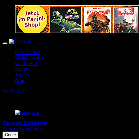
User Comics
Verlagscomics
Wettbewerb
Archiv
Top 20
Blog
Hochladen
Einloggen
Registrieren
Autoren & Zeichner
Genre