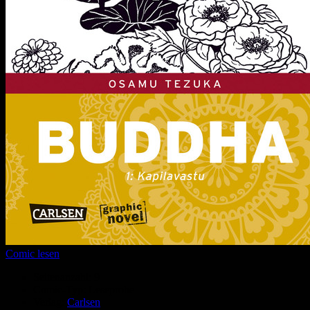
Comic lesen
Seitenanzahl:
9
Comic-Typ:
Leseprobe
Verlag:
Carlsen