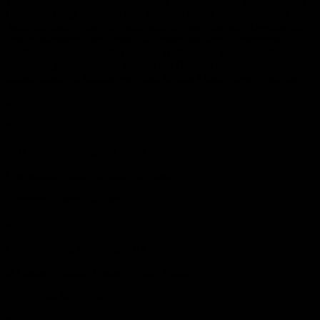
Wenn der Königssohn rebelliert, das unmenschliche Kastensystem
Indiens in Frage stellt und sich während seiner Wanderjahre als
Asket mit dem Alltag der mehrheitlich elend lebenden Bevölkerung
auseinandersetzt, dann findet das immer vor dem Hintergrund
politischer Unruhen statt, Kriegen, Aufständen, Hungersnöten und
Seuchen. „Buddha“, jetzt endlich auf Deutsch erhältlich, ist
unbestreitbar ein Meisterwerk und für alle Altersgruppen geeignet.
---
Band 1: Kapilavastu
Text und Zeichnungen: Osamu Tezuka
Übersetzung: John Schmitt-Weigand
Lettering: Ronny Willisch
---
Carlsen Verlag, Hamburg 2012
© Osamu Tezuka / Carlsen Verlag GmbH
ISBN: 978-3-551-76631-1