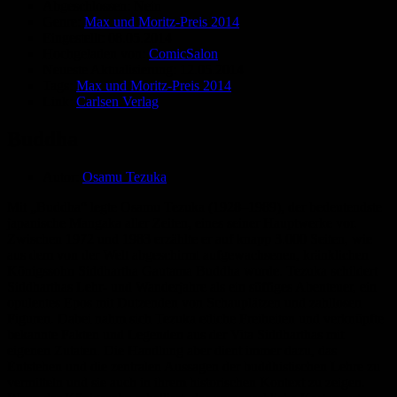
Abgeschlossen:
Nein
Genre:
Max und Moritz-Preis 2014
Eingestellt:
08.05.2014
Hochgeladen von:
ComicSalon
Neueste Aktualisierung:
12.05.2014
Tags:
Max und Moritz-Preis 2014
Link:
Carlsen Verlag
Buddha
Autor:
Osamu Tezuka
Mit „Buddha“ legte Osamu Tezuka (1928–1989), der bedeutendste
japanische Mangaka aller Zeiten, eines seiner Hauptwerke vor.
Zwischen 1972 und 1983 erzählte er auf knapp 3.000 Seiten, wie
aus dem von der Welt abgeschirmt aufgewachsenen, kränklichen
Königssohn Siddhartha Gautama Buddha wurde. Tezuka schildert
Siddharthas Lehr- und Wanderjahre als ein süffiges Abenteuer, ein
opulentes Epos mit Dutzenden von Schauplätzen und zahllosen
Figuren. Dabei nahm sich Tezuka etliche Freiheiten und verknüpfte
bekannte Fakten und Legenden aus der Vita Siddharthas mit
eigenen Zutaten. Die Handlung aber dient immer dazu, das
Entstehen und die zentralen Aussagen der buddhistischen Lehre zu
vermitteln und sie auch in ihrem historischen Kontext zu zeigen.