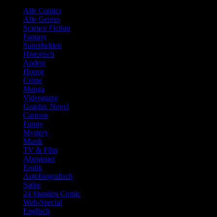
Alle Comics
Alle Genres
Science Fiction
Fantasy
Superhelden
Historisch
Andere
Horror
Crime
Manga
Videogame
Graphic Novel
Cartoon
Funny
Mystery
Musik
TV & Film
Abenteuer
Erotik
Autobiografisch
Satire
24 Stunden Comic
Web-Special
Englisch