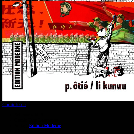
Comic lesen
Seitenanzahl:
9
Comic-Typ:
Leseprobe
Verlag:
Edition Moderne
Abgeschlossen:
Nein