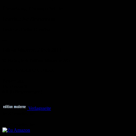
Übersetzung: Christoph Schuler
Lettering: Joe Zimmermann
Lektorat: Heike Drescher
---
Edition Moderne, Zürich 2013
© Verlag bbb Edition Moderne AG
ISBN: 978-3-03731-102-8
Bewertung
Durchschnitt
0.0 (0 Bewertungen)
Verlagsseite
Jetzt bestellen bei
Jetzt bestellen bei