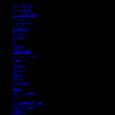
Alle Comics
Alle Genres
Science Fiction
Fantasy
Superhelden
Historisch
Andere
Horror
Crime
Manga
Videogame
Graphic Novel
Cartoon
Funny
Mystery
Musik
TV & Film
Abenteuer
Erotik
Autobiografisch
Satire
24 Stunden Comic
Web-Special
Englisch