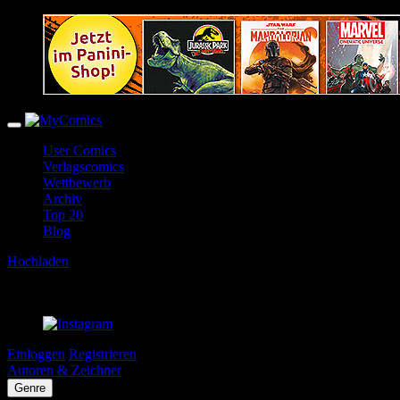
User Comics
Verlagscomics
Wettbewerb
Archiv
Top 20
Blog
Hochladen
Einloggen
Registrieren
Autoren & Zeichner
Genre