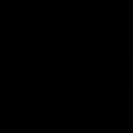
 schon „Papa“ sagen kann, der Name des Vorsitzenden Mao ihm jedoch n
es dramatischen Wandels auf. Die Gründung der Volksrepublik liegt er
der schon bald zur größten Hungerkatastrophe der Menschheit führen 
logie Chinas harten Weg von der Kulturrevolution zur Wirtschaftsmacht 
gen das Leben der Menschen tiefgreifend verändern. „Ein Leben in Ch
be folgte erst im letzten Jahr.