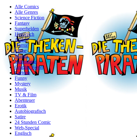
Alle Comics
Alle Genres
Science Fiction
Fantasy
Superhelden
Historisch
Andere
Horror
Crime
Manga
Videogame
Graphic Novel
Cartoon
Funny
Mystery
Musik
TV & Film
Abenteuer
Erotik
Autobiografisch
Satire
24 Stunden Comic
Web-Special
Englisch