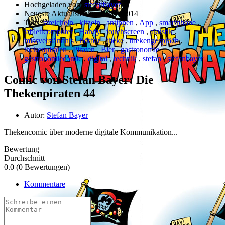
Hochgeladen von:
stefanbayer
Neueste Aktualisierung:
09.05.2014
Tags:
streicheln
,
kitzeln
,
antippen
,
App
,
smartphone
,
tablettcomputer
,
Handy
,
touchscreen
,
akustik
,
missverständnis
,
hörbar
,
theke
,
thekengespräch
,
thekenpiraten
,
Piraten
,
Bier
,
gastronomie
,
gastronomiecomic
,
digital
,
technik
,
stefan
,
stefanbayer
Comic von Stefan Bayer: Die
Thekenpiraten 44
Autor:
Stefan Bayer
Thekencomic über moderne digitale Kommunikation...
Bewertung
Durchschnitt
0.0 (0 Bewertungen)
Kommentare