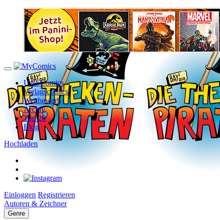
User Comics
Verlagscomics
Wettbewerb
Archiv
Top 20
Blog
Hochladen
Einloggen
Registrieren
Autoren & Zeichner
Genre