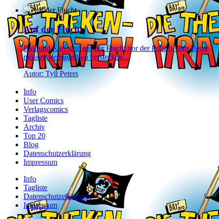
Auf der Flucht
Ralf und Karl sind auf der Flucht vor der Polizei. Ihre Beute
müssen sie irgendwo verstecken...
Autor: Tyll Peters
Info
User Comics
Verlagscomics
Tagliste
Archiv
Top 20
Blog
Datenschutzerklärung
Impressum
Info
Tagliste
Datenschutzerklärung
Impressum