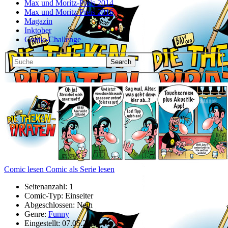
Max und Moritz-Preis 2014
Max und Moritz-Preis 2016
Magazin
Inktober
Comic-Challenge
Comic lesen
Comic als Serie lesen
Seitenanzahl:
1
Comic-Typ:
Einseiter
Abgeschlossen:
Nein
Genre:
Funny
Eingestellt:
07.05.2014