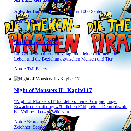
Apfel der Barbar 14 - Die Stadt der 1000 Säulen
Autor: Michael Wild
Duck Days – 2025
Ein Comicstrip über den Alltag, die kleinen Momente im
Leben und die Beziehung zwischen Mensch und Tier.
Autor: Tyll Peters
Night of Monsters II - Kapitel 17
"Night of Monsters II" handelt von einer Gruppe junger
Erwachsener mit ungewöhnlichen Fähigkeiten. Denn obwohl
bei Vollmond etwas Wildes in...
Autor: Scarecrow
Zeichner: Scarecrow