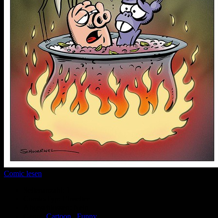
Comic lesen
Seitenanzahl:
1
Comic-Typ:
Einseiter
Abgeschlossen:
Nein
Genre:
Cartoon
,
Funny