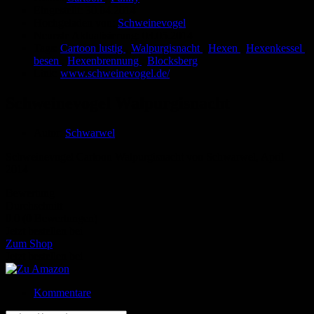
Eingestellt:
30.04.2014
Hochgeladen von:
Schweinevogel
Neueste Aktualisierung:
03.05.2014
Tags:
Cartoon lustig
,
Walpurgisnacht
,
Hexen
,
Hexenkessel
,
besen
,
Hexenbrennung
,
Blocksberg
Link:
www.schweinevogel.de/
Schweinevogel Walpurgisnacht
Autor:
Schwarwel
Schweinevogel Cartoon Walpurgisnacht von Schwarwel, April
2014
Bewertung
Durchschnitt
0.0 (0 Bewertungen)
Jetzt bestellen bei
Zum Shop
Jetzt bestellen bei
Kommentare