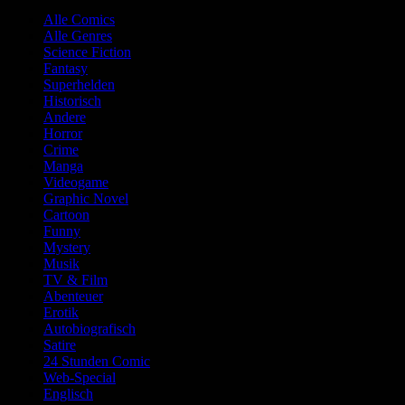
Alle Comics
Alle Genres
Science Fiction
Fantasy
Superhelden
Historisch
Andere
Horror
Crime
Manga
Videogame
Graphic Novel
Cartoon
Funny
Mystery
Musik
TV & Film
Abenteuer
Erotik
Autobiografisch
Satire
24 Stunden Comic
Web-Special
Englisch