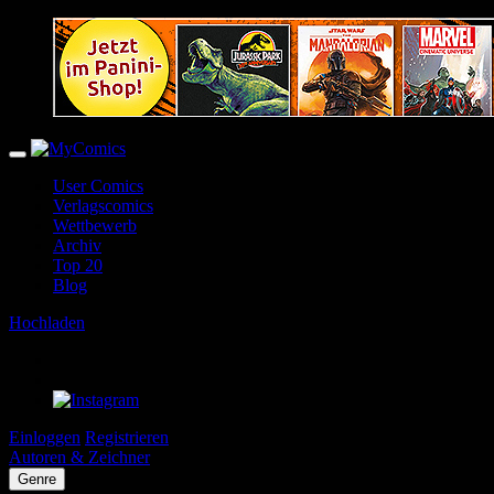
User Comics
Verlagscomics
Wettbewerb
Archiv
Top 20
Blog
Hochladen
Einloggen
Registrieren
Autoren & Zeichner
Genre