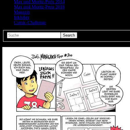
Max und Moritz-Preis 2014
Max und Moritz-Preis 2016
Magazin
Inktober
Comic-Challenge