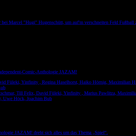
bei Marcel "Hugi" Hugenschütt, um auf'm verschneiten Feld Fußball zu
n Independent-Comic-Anthologie JAZAM!
id Füleki, Yinfinity , Regina Haselhorst, Haiko Hörnig, Maximilian Hi
Bub
hmar, Till Felix, David Füleki, Yinfinity , Marius Pawlitza, Maximilia
ger, Uwe Höck, Joachim Bub
hologie JAZAM! dreht sich alles um das Thema „Spiel“.