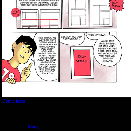
Comic lesen
Seitenanzahl:
3
Comic-Typ:
Kompletter Comic
Abgeschlossen:
Nein
Genre:
Manga