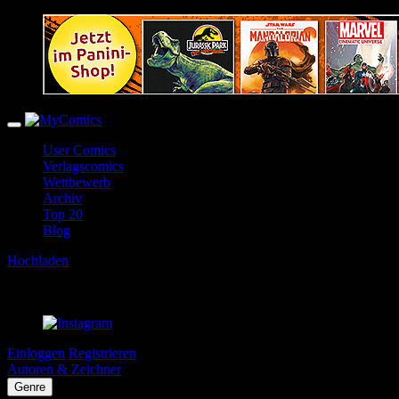
User Comics
Verlagscomics
Wettbewerb
Archiv
Top 20
Blog
Hochladen
Einloggen
Registrieren
Autoren & Zeichner
Genre