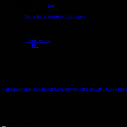
Eingestellt:
07.04.2014
Hochgeladen von:
Def
Neueste Aktualisierung:
07.04.2014
Link:
Meine Künstlerseite auf Facebook
Defs Mangaka-Tipp #300
Autor:
David Füleki
Zeichner:
Def
Def erklärt ein paar Sachen zur Druckvorstufe. Was ist ein Satzspieg
Der Comic ist der Jubiläums-"Mangaka-Tipp". Eine Tutorial-Reihe au
PS: Wenn ihr mögt, könnt ihr meiner Serie "78 Tage auf der Straße d
umfrage.comicforum.de/index.php/survey/index/sid/688586/newtest/
Besten Dank schon mal!
Bewertung
Durchschnitt
5.0 (1 Bewertung)
Jetzt bestellen bei