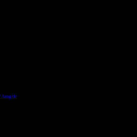
el? Was macht die Druckerei beim Beschnitt?
f meiner Facebook-Künstlerseite: https://www.facebook.com/fueleki
es Hasses" aktuell auch ´ne Stimme für den Max und Moritz-Preis geben
Y/lang/de