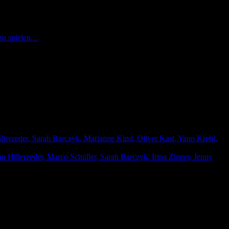
 spielen....
llerzeder, Sarah Barczyk, Marianne Kind, Oliver Kast, Yann Krehl,
n Hillerzeder, Marco Schüller, Sarah Barczyk, Irina Zinner, Jenny