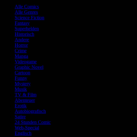
Alle Comics
Alle Genres
Science Fiction
Fantasy
Superhelden
Historisch
Andere
Horror
Crime
Manga
Videogame
Graphic Novel
Cartoon
Funny
Mystery
Musik
TV & Film
Abenteuer
Erotik
Autobiografisch
Satire
24 Stunden Comic
Web-Special
Englisch