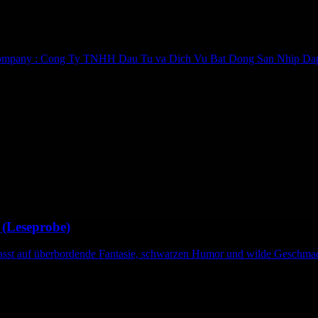
s Company : Cong Ty TNHH Dau Tu va Dich Vu Bat Dong San Nhip Dap 
 (Leseprobe)
sst auf überbordende Fantasie, schwarzen Humor und wilde Geschmac