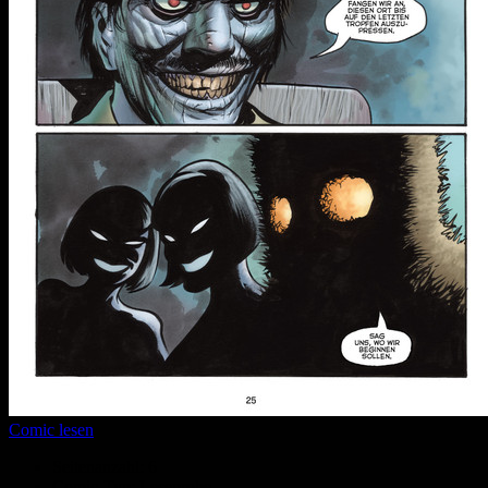
Comic lesen
Seitenanzahl:
6
Comic-Typ:
Leseprobe