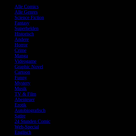
Alle Comics
Alle Genres
Science Fiction
Fantasy
Superhelden
Historisch
Andere
Horror
Crime
Manga
Videogame
Graphic Novel
Cartoon
Funny
Mystery
Musik
TV & Film
Abenteuer
Erotik
Autobiografisch
Satire
24 Stunden Comic
Web-Special
Englisch