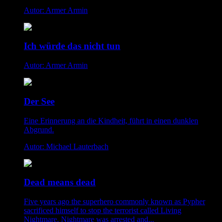
Autor: Armer Armin
Ich würde das nicht tun
Autor: Armer Armin
Der See
Eine Erinnerung an die Kindheit, führt in einen dunklen
Abgrund.
Autor: Michael Lauterbach
Dead means dead
Five years ago the superhero commonly known as Pypher
sacrificed himself to stop the terrorist called Living
Nightmare. Nightmare was arrested and...