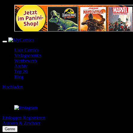
User Comics
Verlagscomics
Wettbewerb
Archiv
Top 20
Blog
Hochladen
Einloggen
Registrieren
Autoren & Zeichner
Genre