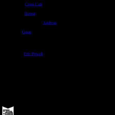
Verlag:
Cross Cult
Abgeschlossen:
Nein
Genre:
Horror
Eingestellt:
04.04.2014
Hochgeladen von:
Andreas
Neueste Aktualisierung:
04.04.2014
Tags:
Goon
The Goon 9: Die Verdammten
Autor:
Eric Powell
Goon erfährt die Wahrheit über seine Stadt und den Fluch, der auf
ihr liegt. Währenddessen sammelt der aus dem Totenreich
zurückgekehrte Labrazio Goons Gegenspieler um sich und
schmiedet eine Allianz des Bösen, um den Goon und seine bunt
zusammengewürfelte Schutzwacht ein für alle Male aus dem Weg
zu räumen.
Bewertung
Durchschnitt
0.0 (0 Bewertungen)