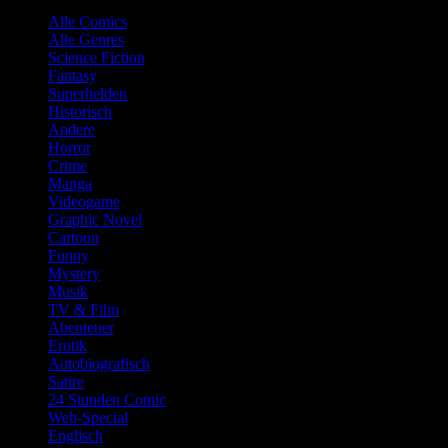
Alle Comics
Alle Genres
Science Fiction
Fantasy
Superhelden
Historisch
Andere
Horror
Crime
Manga
Videogame
Graphic Novel
Cartoon
Funny
Mystery
Musik
TV & Film
Abenteuer
Erotik
Autobiografisch
Satire
24 Stunden Comic
Web-Special
Englisch