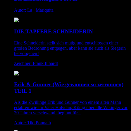
Autor: La _Mariquita
DIE TAPFERE SCHNEIDERIN
Eine Schneiderin stellt sich mutig und entschlossen einer
großen Bedrohung entgegen, aber kann sie auch als Siegerin
hervorgehen?
Zeichner: Frank Illhardt
Erik & Gunner (Wie gewonnen so zerronnen)
TEIL 1
Als die Zwillinge Erik und Gunner von einem alten Mann
erfahren wie ihr Vater Halvdan, König über alle Wikinger vor
20 Jahren verschwand, beginnt für...
Autor: Tilo Ponnath