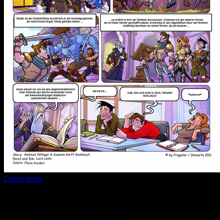
Comic lesen
Seitenanzahl:
1
Comic-Typ:
Einseiter
Abgeschlossen:
Nein