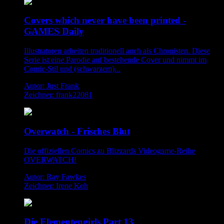
Covers which never have been printed -
GAMES Daily
Illustratoren arbeiten traditionell auch als Chronisten. Diese
Serie ist eine Parodie auf bestehende Cover und nimmt im
Comic-Stil und (schwarzem)...
Autor: Just Frank
Zeichner: frank22081
Overwatch - Frisches Blut
Die offiziellen Comics zu Blizzards Videogame-Reihe
OVERWATCH!
Autor: Ray Fawkes
Zeichner: Irene Koh
Die Elementengirls Part 13