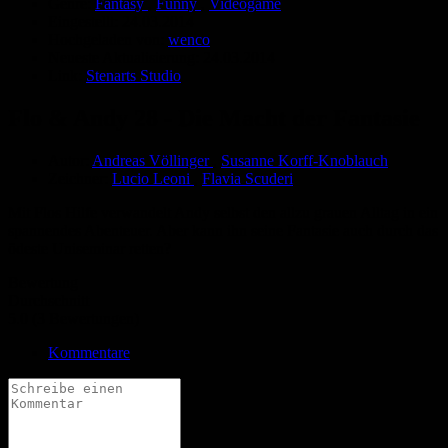
Genre:
Fantasy
,
Funny
,
Videogame
Eingestellt:
24.03.2014
Hochgeladen von:
wenco
Neueste Aktualisierung:
24.03.2014
Link:
Stenarts Studio
Flo & Andy 28 - Die Macht der Fantasie
Autor:
Andreas Völlinger
,
Susanne Korff-Knoblauch
Zeichner:
Lucio Leoni
,
Flavia Scuderi
Mit Flos Hilfe verwandelt Andy selbst den allzu grauen Alltag in ein
spannendes Abenteuer. Aber kann ihn seine Fantasie auch durch das
ödeste Uniseminar retten?
Bewertung
Durchschnitt
5.0 (3 Bewertungen)
Kommentare