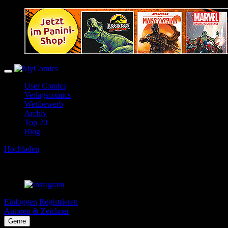
User Comics
Verlagscomics
Wettbewerb
Archiv
Top 20
Blog
Hochladen
Einloggen
Registrieren
Autoren & Zeichner
Genre