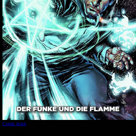
Comic lesen
Seitenanzahl:
12