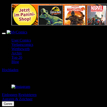
User Comics
Verlagscomics
Wettbewerb
Archiv
Top 20
Blog
Hochladen
Einloggen
Registrieren
Autoren & Zeichner
Genre