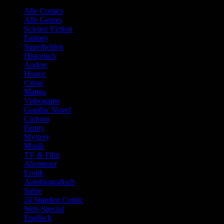
Alle Comics
Alle Genres
Science Fiction
Fantasy
Superhelden
Historisch
Andere
Horror
Crime
Manga
Videogame
Graphic Novel
Cartoon
Funny
Mystery
Musik
TV & Film
Abenteuer
Erotik
Autobiografisch
Satire
24 Stunden Comic
Web-Special
Englisch