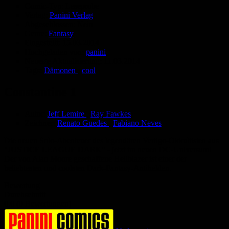
Comic-Typ:
Leseprobe
Verlag:
Panini Verlag
Abgeschlossen:
Nein
Genre:
Fantasy
Eingestellt:
15.03.2014
Hochgeladen von:
panini
Neueste Aktualisierung:
11.03.2014
Tags:
Dämonen
,
cool
Constantine 1
Autor:
Jeff Lemire
,
Ray Fawkes
Zeichner:
Renato Guedes
,
Fabiano Neves
Die neuen Solo-Abenteuer des legendären Vertigo-Okkultisten aus
"JUSTICE LEAGUE DARK" - jetzt im neuen DC-Universum!
Der von Alan Moore geschaffene Hellblazer ist einer der
beliebtesten und coolsten Dark-Fantasy-Antihelden.
Bewertung
Durchschnitt
0.0 (0 Bewertungen)