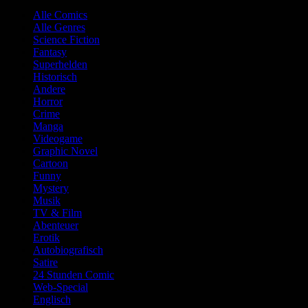
Alle Comics
Alle Genres
Science Fiction
Fantasy
Superhelden
Historisch
Andere
Horror
Crime
Manga
Videogame
Graphic Novel
Cartoon
Funny
Mystery
Musik
TV & Film
Abenteuer
Erotik
Autobiografisch
Satire
24 Stunden Comic
Web-Special
Englisch