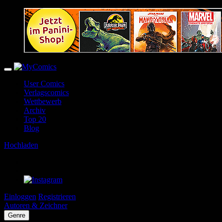
User Comics
Verlagscomics
Wettbewerb
Archiv
Top 20
Blog
Hochladen
Einloggen
Registrieren
Autoren & Zeichner
Genre