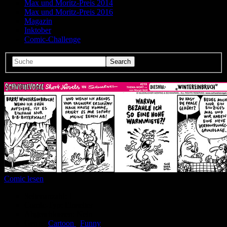
Max und Moritz-Preis 2014
Max und Moritz-Preis 2016
Magazin
Inktober
Comic-Challenge
Comic lesen
Seitenanzahl:
1
Comic-Typ:
Einseiter
Abgeschlossen:
Nein
Genre:
Cartoon
,
Funny