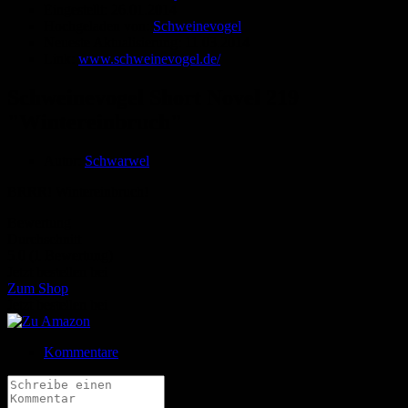
Eingestellt:
26.01.2014
Hochgeladen von:
Schweinevogel
Neueste Aktualisierung:
11.03.2014
Link:
www.schweinevogel.de/
Schweinevogel Short Novel 219
"Wintereinbruch"
Autor:
Schwarwel
BRRR! Wintereinbruch!
Bewertung
Durchschnitt
5.0 (1 Bewertung)
Jetzt bestellen bei
Zum Shop
Jetzt bestellen bei
Kommentare