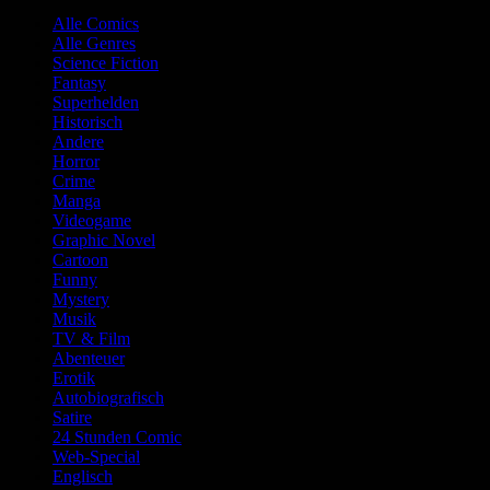
Alle Comics
Alle Genres
Science Fiction
Fantasy
Superhelden
Historisch
Andere
Horror
Crime
Manga
Videogame
Graphic Novel
Cartoon
Funny
Mystery
Musik
TV & Film
Abenteuer
Erotik
Autobiografisch
Satire
24 Stunden Comic
Web-Special
Englisch