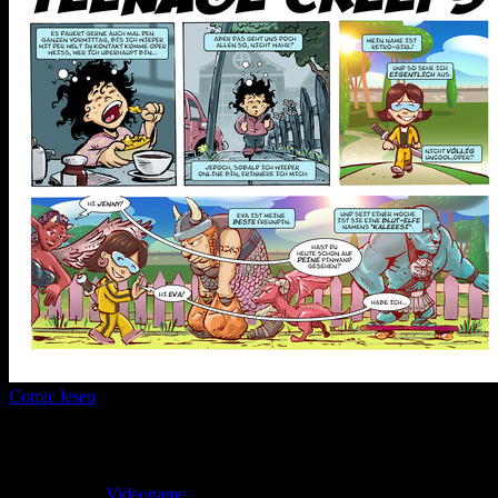
Comic lesen
Seitenanzahl:
2
Comic-Typ:
Kompletter Comic
Abgeschlossen:
Nein
Genre:
Videogame