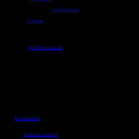
Eingestellt:
02.12.2013
Hochgeladen von:
Comixfactory
Neueste Aktualisierung:
14.12.2013
Tags:
Comedy
Teenage Creeps
Autor:
Ralf Marczinczik
Komödie ist schwer. Weit schwerer als Drama, wie ich finde. Hier
mal eine Fingerübung meinerseits, das Thema, in dem ich mich
beruflich bewege (Design für Games) als Wechselspiel zwischen
echter und virtueller Welt zu nutzen. Für mich funktioniert das Ende
leider nicht so, wie ich geplant hatte- aber ich hoffe Euch gefällt
diese kurze Geschichte dennoch.
Bewertung
Durchschnitt
5.0 (1 Bewertung)
Kommentare
von
Suskas Lötzerich
am
02.12.2013
um 16:33 Uhr