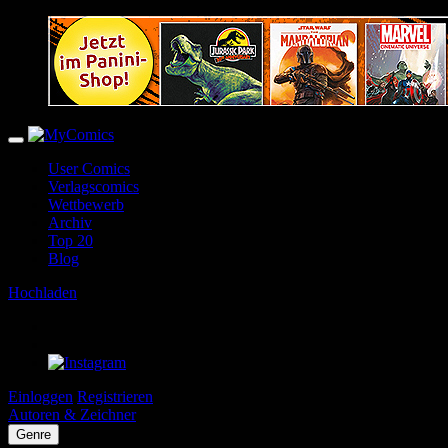
User Comics
Verlagscomics
Wettbewerb
Archiv
Top 20
Blog
Hochladen
Einloggen
Registrieren
Autoren & Zeichner
Genre