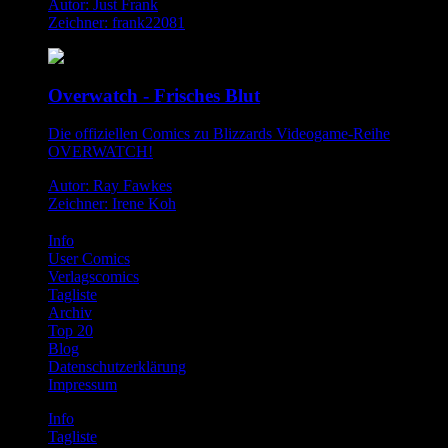
Autor: Just Frank
Zeichner: frank22081
Overwatch - Frisches Blut
Die offiziellen Comics zu Blizzards Videogame-Reihe
OVERWATCH!
Autor: Ray Fawkes
Zeichner: Irene Koh
Info
User Comics
Verlagscomics
Tagliste
Archiv
Top 20
Blog
Datenschutzerklärung
Impressum
Info
Tagliste