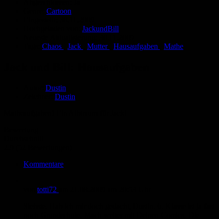
Abgeschlossen:
Ja
Genre:
Cartoon
Eingestellt:
30.11.2009
Hochgeladen von:
JackundBill
Neueste Aktualisierung:
30.11.2009
Tags:
Chaos
,
Jack
,
Mutter
,
Hausaufgaben
,
Mathe
Jack und Bill: Hausaufgaben
Autor:
Dustin
Zeichner:
Dustin
Matheaufgaben! Ein Albtraum für Jack!
Bewertung
Durchschnitt
2.9 (52 Bewertungen)
Kommentare
von
totti72
am
21.08.2009
um 20:53 Uhr
Siehste. Hab ich mir doch gedacht, Dustin. 6. Klasse ist ja fast
noch Grundschule. Mach weiter mit Deinen Comics. Die