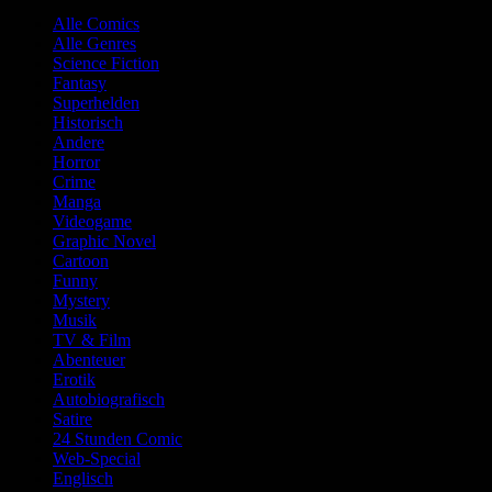
Alle Comics
Alle Genres
Science Fiction
Fantasy
Superhelden
Historisch
Andere
Horror
Crime
Manga
Videogame
Graphic Novel
Cartoon
Funny
Mystery
Musik
TV & Film
Abenteuer
Erotik
Autobiografisch
Satire
24 Stunden Comic
Web-Special
Englisch