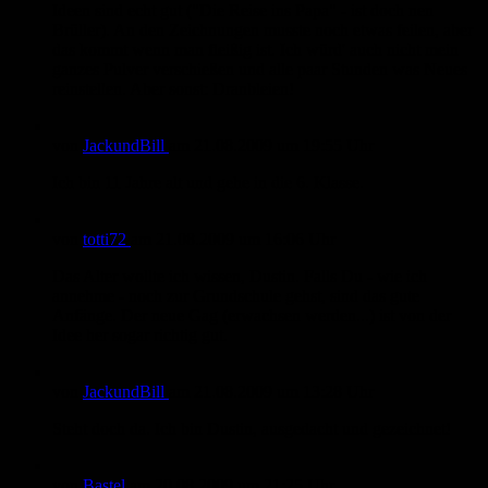
Ideen sind echt gut ("Die Reise ins Papa" - ist doch nen
Brüller). An den Zeichnungen musste noch etwas feilen, aber
das kommt wenn man fleißig ist. Ich würd' auch nicht mein
ganzes Pulver verschießen und alle paar Stunden was Neues
reinstellen. Aber sonst: Dranbleien!
von
JackundBill
am
21.08.2009
um 19:55 Uhr
Ich bin 11 Jahre alt und gehe in die 6. Klasse.
von
totti72
am
21.08.2009
um 16:06 Uhr
Das Alter wollte ich wissen, Dustin. Falls Du - wie ich
annehme - noch zur Grundschule gehst, sind das gute
Anfänge. Der neue Gag (erwachsen werden...) ist von der
Idee her sogar richtig gut.
von
JackundBill
am
21.08.2009
um 13:28 Uhr
Steht doch da. Ich bin Dustin, ausgedacht und gezeichnet!
von
Bastel
am
20.08.2009
um 21:25 Uhr