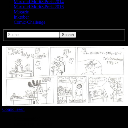
Max und Moritz-Preis 2014
Max und Moritz-Preis 2016
Magazin
Inktober
Comic-Challenge
Comic lesen
Seitenanzahl:
1
Comic-Typ:
Einseiter