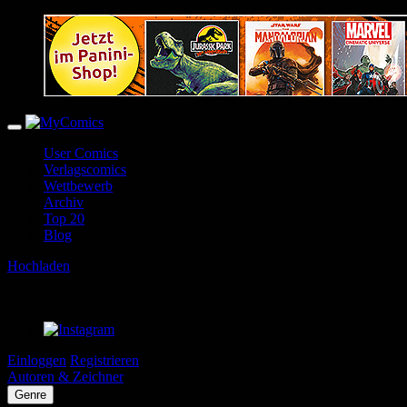
User Comics
Verlagscomics
Wettbewerb
Archiv
Top 20
Blog
Hochladen
Einloggen
Registrieren
Autoren & Zeichner
Genre