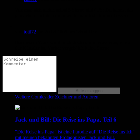
Wie man sich gleich selbst 5 Sterne gibt ( PS: Du kannst das
ja machen nachdem du bewertet wurdest...kommt besser)
von
totti72
am
20.08.2009
um 18:04 Uhr
Bei diesem Werk würd mich doch sehr interessieren, wie alt
der Künstler ist. Vorher vergeb' ich keine Sterne.
Weitere Comics der Zeichner und Autoren
Jack und Bill: Die Reise ins Papa, Teil 6
"Die Reise ins Papa" ist eine Parodie auf "Die Reise ins Ich"
mit meinen bekannten Protagonisten Jack und Bill.