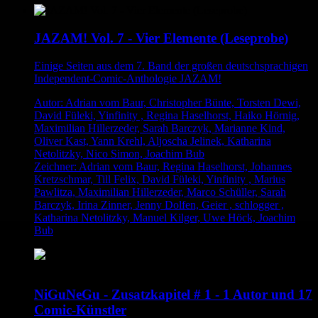
JAZAM! Vol. 7 - Vier Elemente (Leseprobe)
Einige Seiten aus dem 7. Band der großen deutschsprachigen
Independent-Comic-Anthologie JAZAM!
Autor: Adrian vom Baur, Christopher Bünte, Torsten Dewi,
David Füleki, Yinfinity , Regina Haselhorst, Haiko Hörnig,
Maximilian Hillerzeder, Sarah Barczyk, Marianne Kind,
Oliver Kast, Yann Krehl, Aljoscha Jelinek, Katharina
Netolitzky, Nico Simon, Joachim Bub
Zeichner: Adrian vom Baur, Regina Haselhorst, Johannes
Kretzschmar, Till Felix, David Füleki, Yinfinity , Marius
Pawlitza, Maximilian Hillerzeder, Marco Schüller, Sarah
Barczyk, Irina Zinner, Jenny Dolfen, Geier , schlogger ,
Katharina Netolitzky, Manuel Kilger, Uwe Höck, Joachim
Bub
NiGuNeGu - Zusatzkapitel # 1 - 1 Autor und 17
Comic-Künstler