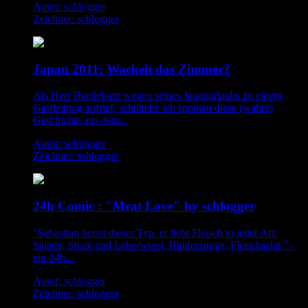
Autor: schlogger
Zeichner: schlogger
Japan 2011: Wackelt das Zimmer?
Als Herr Beetlebum wegen seines Japanurlaubs zu einem
Gastbeitrag aufrief, schüttelte ich spontan diese (wahre)
Geschichte aus dem...
Autor: schlogger
Zeichner: schlogger
24h Comic : "Meat Love" by schlogger
"Sebastian heisst dieser Typ. er liebt Fleisch in jeder Art:
Salami, Steak und Leberwurst, Rinderzunge, Fleischsalat." -
ein 24h...
Autor: schlogger
Zeichner: schlogger