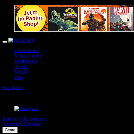
User Comics
Verlagscomics
Wettbewerb
Archiv
Top 20
Blog
Hochladen
Einloggen
Registrieren
Autoren & Zeichner
Genre