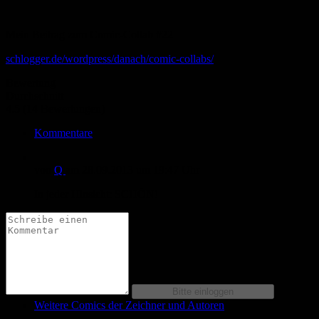
Mein Beitrag zum Comic-Collab #22
schlogger.de/wordpress/danach/comic-collabs/
Bewertung
Durchschnitt
4.5 (14 Bewertungen)
Kommentare
von
Q
am
28.09.2013
um 19:47 Uhr
In jeder Hinsicht: SCHÖN!
Weitere Comics der Zeichner und Autoren