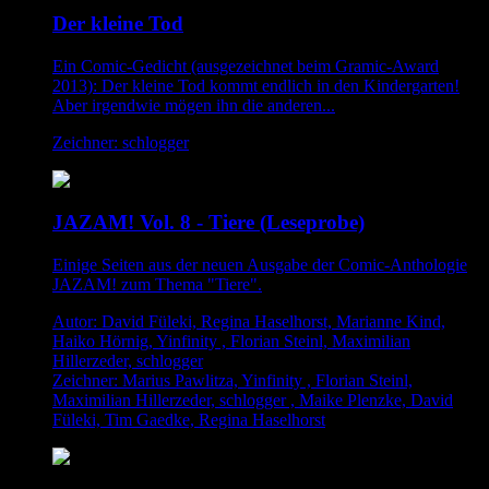
Der kleine Tod
Ein Comic-Gedicht (ausgezeichnet beim Gramic-Award
2013): Der kleine Tod kommt endlich in den Kindergarten!
Aber irgendwie mögen ihn die anderen...
Zeichner: schlogger
JAZAM! Vol. 8 - Tiere (Leseprobe)
Einige Seiten aus der neuen Ausgabe der Comic-Anthologie
JAZAM! zum Thema "Tiere".
Autor: David Füleki, Regina Haselhorst, Marianne Kind,
Haiko Hörnig, Yinfinity , Florian Steinl, Maximilian
Hillerzeder, schlogger
Zeichner: Marius Pawlitza, Yinfinity , Florian Steinl,
Maximilian Hillerzeder, schlogger , Maike Plenzke, David
Füleki, Tim Gaedke, Regina Haselhorst