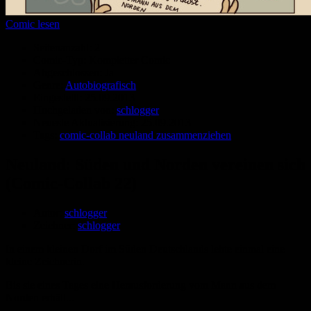
Comic lesen
Seitenanzahl:
2
Comic-Typ:
Kompletter Comic
Abgeschlossen:
Ja
Genre:
Autobiografisch
Eingestellt:
25.09.2013
Hochgeladen von:
schlogger
Neueste Aktualisierung:
25.09.2013
Tags:
comic-collab neuland zusammenziehen
Neuland: Süden und Norden vereinen sich
(Comic-Collab 22)
Autor:
schlogger
Zeichner:
schlogger
In einem kleinen Dorf im Süden Deutschlands lebte einmal eine
kleine Zeichnerin.
Bis sie eines Tages eine Herausforderung vom Mann aus dem
Norden erhält...