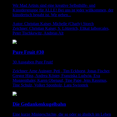
Wir Mad Artists sind eine kreative Selbsthilfe- und
Künstlergruppe für ALLE! Bei uns ist jeder willkommen, der
künstlerisch begabt ist. Wir geben...
Autor: Christian Kaiser, Michelle (Charly) Storch
Zeichner: Christian Kaiser, S. Lötzerich, Elikal Ialborcales,
Peter Tischkewitz, Andreas Alt
Pure Fruit #30
30 Ausgaben Pure Fruit!
Zeichner: Arne Auinger, Peti , Tim Eckhorst, Jonas Fischer,
Gregor Hinz, Andrea Köster, Franziska Ludwig, Eva
Muggenthaler, Karen Obenauf, Tine Pape, Jens Rassmus,
Tine Schulz, Volker Sponholz, Lara Swiontek
Die Gedankenkugelbahn
Eine kurze Minigeschichte, die so oder so ähnlich im Leben