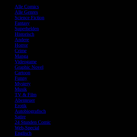
Alle Comics
Alle Genres
Science Fiction
Fantasy
Superhelden
Historisch
Andere
Horror
Crime
Manga
Videogame
Graphic Novel
Cartoon
Funny
Mystery
Musik
TV & Film
Abenteuer
Erotik
Autobiografisch
Satire
24 Stunden Comic
Web-Special
Englisch