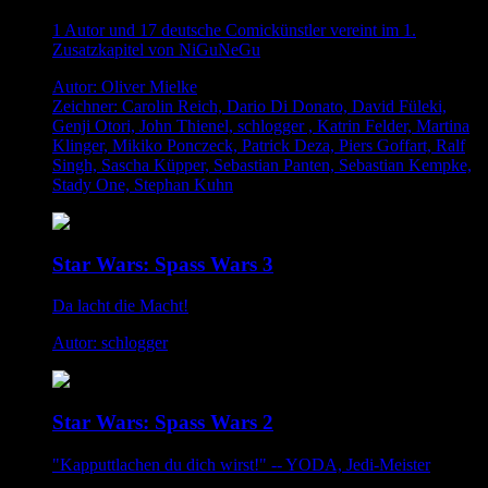
1 Autor und 17 deutsche Comickünstler vereint im 1.
Zusatzkapitel von NiGuNeGu
Autor: Oliver Mielke
Zeichner: Carolin Reich, Dario Di Donato, David Füleki,
Genji Otori, John Thienel, schlogger , Katrin Felder, Martina
Klinger, Mikiko Ponczeck, Patrick Deza, Piers Goffart, Ralf
Singh, Sascha Küpper, Sebastian Panten, Sebastian Kempke,
Stady One, Stephan Kuhn
Star Wars: Spass Wars 3
Da lacht die Macht!
Autor: schlogger
Star Wars: Spass Wars 2
"Kapputtlachen du dich wirst!" -- YODA, Jedi-Meister