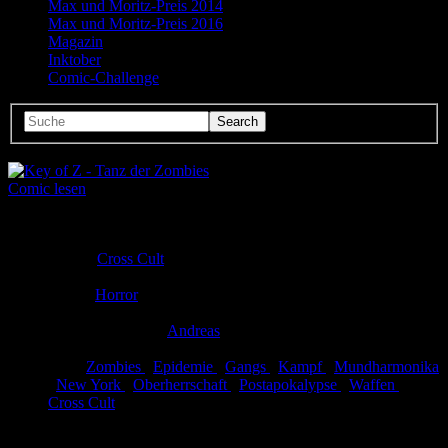
Max und Moritz-Preis 2014
Max und Moritz-Preis 2016
Magazin
Inktober
Comic-Challenge
Comic lesen
Seitenanzahl:
14
Comic-Typ:
Leseprobe
Verlag:
Cross Cult
Abgeschlossen:
Ja
Genre:
Horror
Eingestellt:
05.07.2013
Hochgeladen von:
Andreas
Neueste Aktualisierung:
05.07.2013
Tags:
Zombies
,
Epidemie
,
Gangs
,
Kampf
,
Mundharmonika
,
New York
,
Oberherrschaft
,
Postapokalypse
,
Waffen
,
Cross Cult
Key of Z - Tanz der Zombies