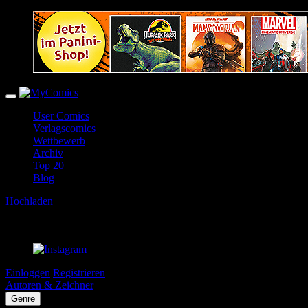
User Comics
Verlagscomics
Wettbewerb
Archiv
Top 20
Blog
Hochladen
Einloggen
Registrieren
Autoren & Zeichner
Genre