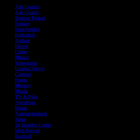
Alle Comics
Alle Genres
Science Fiction
Fantasy
Superhelden
Historisch
Andere
Horror
Crime
Manga
Videogame
Graphic Novel
Cartoon
Funny
Mystery
Musik
TV & Film
Abenteuer
Erotik
Autobiografisch
Satire
24 Stunden Comic
Web-Special
Englisch