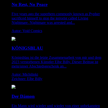
No Rest, No Peace
Five years ago the superhero commonly known as Pypher
sacrificed himself to stop the terrorist called Living
Nightmare. Nightmare was arrested and...
Autor: Void Comics
KÖNIGSBLAU
Königsblau ist die letzte Zusammenarbeit von mir und dem
2023 verstorbenen Künstler Elbe Billy. Dieser Beitrag ist
mein/unser Abschiedsgeschenk an...
Autor: Michilinki
Zeichner: Elbe Billy
Der Dämon
Ein Mann wird wieder und wieder von einer unbekannten