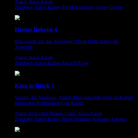
Autor: Jason Aaron
Zeichner: Aaron Kuder, Ed McGuinness, Javier Garron
Heroes Reborn 4
Was wurde aus den Avengers? Diese Hefte haben die
Antwort!
Autor: Jason Aaron
Zeichner: Aaron Kuder, Erica D’Urso
King in Black 1
Venom, die Avengers, Spider-Man und viele mehr im Kampf
gegen den Symbionten-Gott Knull!
Autor: Al Ewing, Donny Cates, Jason Aaron
Zeichner: Aaron Kuder, Ryan Stegman, Salvador Larroca