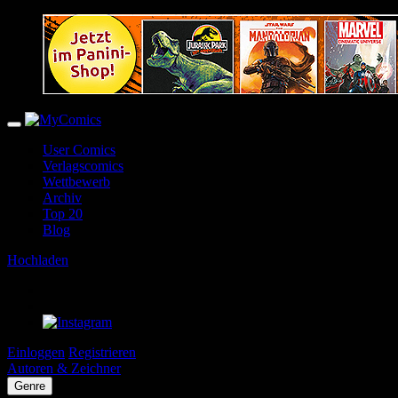
User Comics
Verlagscomics
Wettbewerb
Archiv
Top 20
Blog
Hochladen
Einloggen
Registrieren
Autoren & Zeichner
Genre