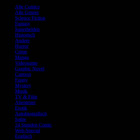
Alle Comics
Alle Genres
Science Fiction
Fantasy
Superhelden
Historisch
Andere
Horror
Crime
Manga
Videogame
Graphic Novel
Cartoon
Funny
Mystery
Musik
TV & Film
Abenteuer
Erotik
Autobiografisch
Satire
24 Stunden Comic
Web-Special
Englisch