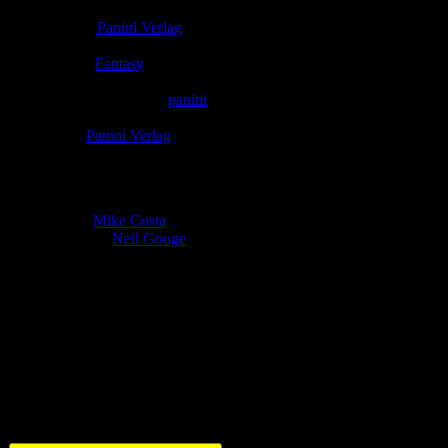
Comic-Typ:
Leseprobe
Verlag:
Panini Verlag
Abgeschlossen:
Ja
Genre:
Fantasy
Eingestellt:
03.07.2013
Hochgeladen von:
panini
Neueste Aktualisierung:
03.07.2013
Tags:
Panini Verlag
World of Warcraft: Dunkle Reiter
Autor:
Mike Costa
Zeichner:
Neil Googe
Nach einem machtvollen Artefakt, das von Dunklen Reitern
gestohlen wurde und ein recht schaffener Priester untersucht das
ruchloseTreiben eines mysteriösen Wolfskults. Als sich die Pfade
dieser beiden ungleichen Männer kreuzen, beginnt ein beispielloses
Abenteuer in der World of Warcraft. Ein brandneuer Comic-Band
aus dem Universum des populären Blizzard-Hits!
Bewertung
Durchschnitt
0.0 (0 Bewertungen)