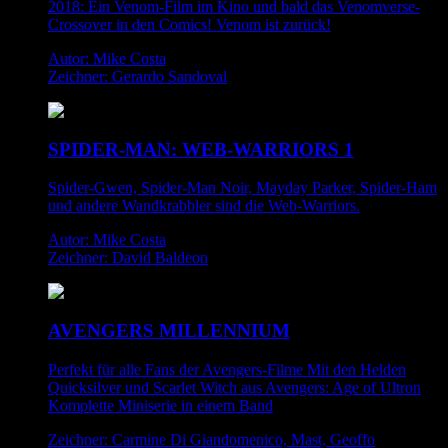
2018: Ein Venom-Film im Kino und bald das Venomverse-
Crossover in den Comics! Venom ist zurück!
Autor: Mike Costa
Zeichner: Gerardo Sandoval
SPIDER-MAN: WEB-WARRIORS 1
Spider-Gwen, Spider-Man Noir, Mayday Parker, Spider-Ham
und andere Wandkrabbler sind die Web-Warriors.
Autor: Mike Costa
Zeichner: David Baldeon
AVENGERS MILLENNIUM
Perfekt für alle Fans der Avengers-Filme Mit den Helden
Quicksilver und Scarlet Witch aus Avengers: Age of Ultron
Komplette Miniserie in einem Band
Zeichner: Carmine Di Giandomenico, Mast, Geoffo