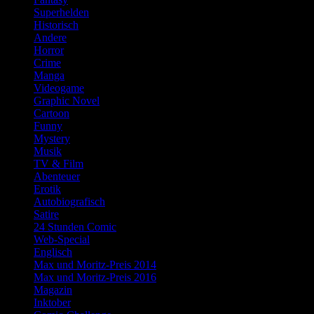
Superhelden
Historisch
Andere
Horror
Crime
Manga
Videogame
Graphic Novel
Cartoon
Funny
Mystery
Musik
TV & Film
Abenteuer
Erotik
Autobiografisch
Satire
24 Stunden Comic
Web-Special
Englisch
Max und Moritz-Preis 2014
Max und Moritz-Preis 2016
Magazin
Inktober