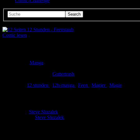
Comic-Challenge
Comic lesen
Seitenanzahl:
12
Comic-Typ:
Kompletter Comic
Abgeschlossen:
Ja
Genre:
Manga
Eingestellt:
02.07.2013
Hochgeladen von:
Guttertrash
Neueste Aktualisierung:
02.07.2013
Tags:
12 stunden
,
12h-manga
,
Feen
,
Magier
,
Magie
12 Seiten 12 Stunden - Feenstaub
Autor:
Steve Sluzalek
Zeichner:
Steve Sluzalek
Ein Magical Boy in Ausbildung baut Scheiße.
Bewertung