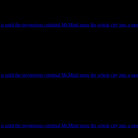
s until the mysterious criminal Mr.Mind turns the whole city into a mons
s until the mysterious criminal Mr.Mind turns the whole city into a mons
s until the mysterious criminal Mr.Mind turns the whole city into a mons