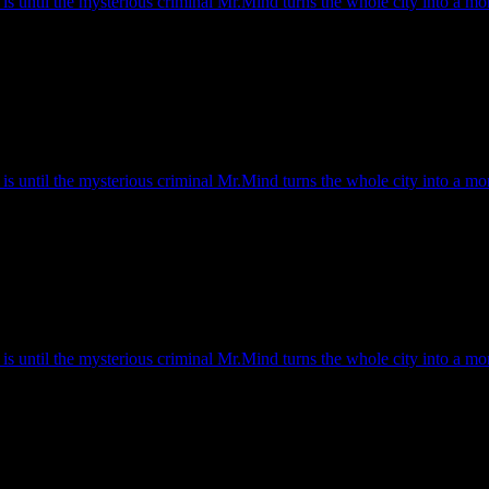
s until the mysterious criminal Mr.Mind turns the whole city into a mons
s until the mysterious criminal Mr.Mind turns the whole city into a mons
s until the mysterious criminal Mr.Mind turns the whole city into a mons