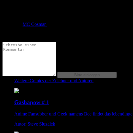
Auf jedenfall alle vorgegebenen Themen gut eingearbeitet, ha
von
MC Cosmar
am
29.06.2013
um 22:58 Uhr
Ich finde deinen beitrag sehr cool und lustig gemacht :D
Weitere Comics der Zeichner und Autoren
Gashapow # 1
Anime Fansubber und Geek namens Bee findet das lebendinge
Autor: Steve Sluzalek