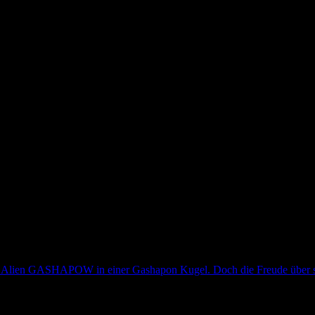
t mir sehr Spaß gemacht dieses Comic zu lesen XDD
 Alien GASHAPOW in einer Gashapon Kugel. Doch die Freude über sei