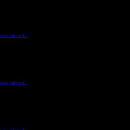
ter infected...
ter infected...