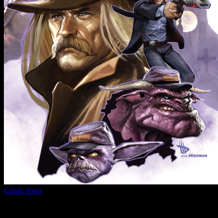
Comic lesen
Seitenanzahl:
12
Comic-Typ:
Leseprobe