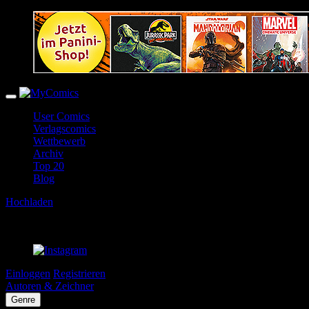
User Comics
Verlagscomics
Wettbewerb
Archiv
Top 20
Blog
Hochladen
Einloggen
Registrieren
Autoren & Zeichner
Genre