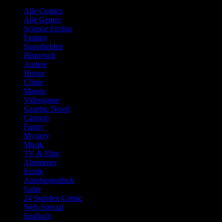
Alle Comics
Alle Genres
Science Fiction
Fantasy
Superhelden
Historisch
Andere
Horror
Crime
Manga
Videogame
Graphic Novel
Cartoon
Funny
Mystery
Musik
TV & Film
Abenteuer
Erotik
Autobiografisch
Satire
24 Stunden Comic
Web-Special
Englisch