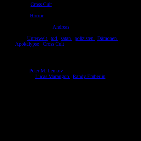
Verlag:
Cross Cult
Abgeschlossen:
Ja
Genre:
Horror
Eingestellt:
25.06.2013
Hochgeladen von:
Andreas
Neueste Aktualisierung:
25.06.2013
Tags:
Unterwelt
,
tod
,
satan
,
polizisten
,
Dämonen
,
Apokalypse
,
Cross Cult
R.I.P.D.
Autor:
Peter M. Lenkov
Zeichner:
Lucas Marangon
,
Randy Emberlin
Ein blutiger Anfänger im neuen Job, ein alter Sheriff kurz vor dem
Ruhestand als Partner und teuflische Eheprobleme. Diese Zutaten,
die nach einer typischen Polizei-Serie klingen, sind in R.I.P.D. alle
ein wenig anders. Der Sheriff ersehnt nach 100 Jahren im Einsatz
nun seine wirklich letzte Ruhe herbei und die Eheprobleme gibt es,
weil der Ehemann seit Kurzem tot ist … was auch die Sache des
blutigen Anfängers erklärt.
Das Rest In Peace Department (R.I.P.D.) gibt Cops nach ihrem
Ableben eine zweite Chance. Ihr Job: Ausgebrochene Dämonen der