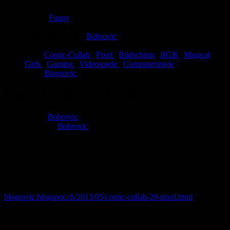
Abgeschlossen:
Ja
Genre:
Funny
Eingestellt:
15.05.2013
Hochgeladen von:
Bobrovic
Neueste Aktualisierung:
15.05.2013
Tags:
Comic-Collab
,
Pixel
,
Bildschirm
,
RGB
,
Magical
Girls
,
Gaming
,
Videospiele
,
Computerspiele
Link:
Blogrovic
Pixel - Comic Collab #20
Autor:
Bobrovic
Zeichner:
Bobrovic
Und wieder eine weitere von Schlogger's Comic-Colabs. Das
Thema dieses Mal: „Pixel“.
Die liste der Weiteren Comic Kollaborateure, hier:
blogrovic.blogspot.ch/2013/05/comic-collab-20-pixel.html
Bewertung
Durchschnitt