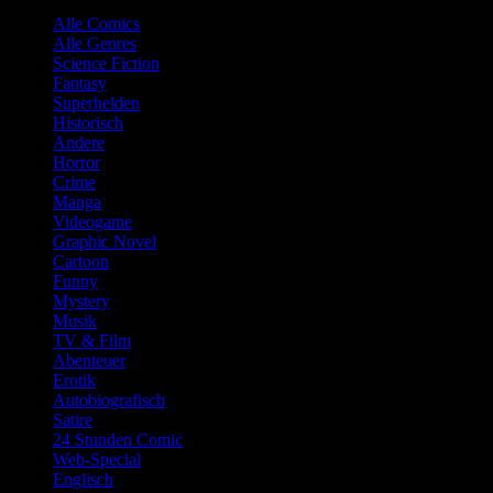
Alle Comics
Alle Genres
Science Fiction
Fantasy
Superhelden
Historisch
Andere
Horror
Crime
Manga
Videogame
Graphic Novel
Cartoon
Funny
Mystery
Musik
TV & Film
Abenteuer
Erotik
Autobiografisch
Satire
24 Stunden Comic
Web-Special
Englisch