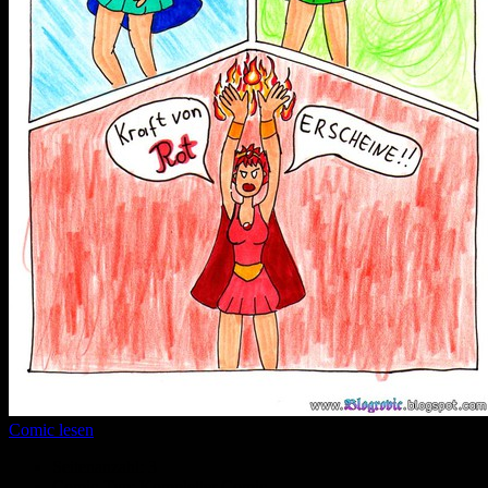
Comic lesen
Seitenanzahl:
3
Comic-Typ:
Kompletter Comic