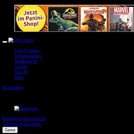
User Comics
Verlagscomics
Wettbewerb
Archiv
Top 20
Blog
Hochladen
Einloggen
Registrieren
Autoren & Zeichner
Genre