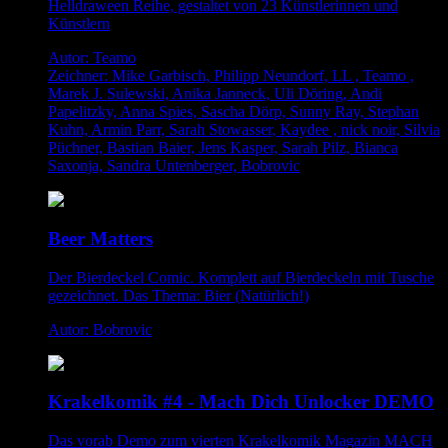
Helldraween Reihe, gestaltet von 23 Künstlerinnen und
Künstlern
Autor: Teamo
Zeichner: Mike Garbisch, Philipp Neundorf, LL , Teamo ,
Marek J. Sulewski, Anika Janneck, Uli Döring, Andi
Papelitzky, Anna Spies, Sascha Dörp, Sunny Ray, Stephan
Kuhn, Armin Parr, Sarah Stowasser, Kaydee , nick noir, Silvia
Püchner, Bastian Baier, Jens Kasper, Sarah Pilz, Bianca
Saxonja, Sandra Untenberger, Bobrovic
Beer Matters
Der Bierdeckel Comic. Komplett auf Bierdeckeln mit Tusche
gezeichnet. Das Thema: Bier (Natürlich!)
Autor: Bobrovic
Krakelkomik #4 - Mach Dich Unlocker DEMO
Das vorab Demo zum vierten Krakelkomik Magazin MACH