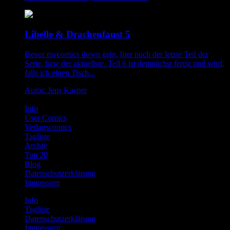
Libelle & Drachenfaust 5
Bevor mycomics down geht, hier noch der letzte Teil der
Serie, bzw der aktuellste. Teil 6 ist demnächst fertig und wird,
falls ich einen Tisch...
Autor: Jens Kasper
Info
User Comics
Verlagscomics
Tagliste
Archiv
Top 20
Blog
Datenschutzerklärung
Impressum
Info
Tagliste
Datenschutzerklärung
Impressum