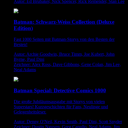
Autor: Ed Brubaker, Nick Spencer, Rick Remender, Stan Lee
Batman: Schwarz-Weiss Collection (Deluxe
Edition)
Fast 1000 Seiten mit Batman-Storys von den Besten der
Besten!
Autor: Archie Goodwin, Bruce Timm, Joe Kubert, John
Byrne, Paul Dini
Zeichner: Alex Ross, Dave Gibbons, Gene Colan, Jim Lee,
Neal Adams
Batman Special: Detective Comics 1000
Die große Jubiläumsausgabe mit Storys von vielen
Superstars! Kurzgeschichten für Fans, Neulinge und
Gelegenheitsleser.
Autor: Denny O'Neil, Kevin Smith, Paul Dini, Scott Snyder
Zeichner: Dustin Nguyen, Greg Capullo, Neal Adams, Jim