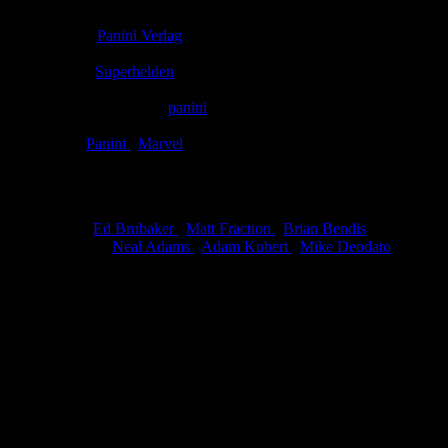
Comic-Typ:
Leseprobe
Verlag:
Panini Verlag
Abgeschlossen:
Ja
Genre:
Superhelden
Eingestellt:
10.04.2013
Hochgeladen von:
panini
Neueste Aktualisierung:
10.04.2013
Tags:
Panini
,
Marvel
New Avengers Paperback 3: Nackte Angst
Autor:
Ed Brubaker
,
Matt Fraction
,
Brian Bendis
Zeichner:
Neal Adams
,
Adam Kubert
,
Mike Deodato
Spider-Man, Wolverine, Luke Cage, Squirrel Girl und ein neues
Mitglied bei den Neuen Rächern stellen sich der Schlange, den
Würdigen und den übrigen Schergen des Gottes der Furcht!
Dazu: die Rückkehr von Norman Osborn und die wegweisenden
Event-Epiloge zu Fear Itself, mit Cap, Thor und Iron Man!
Bewertung