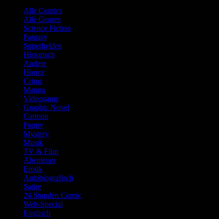
Alle Comics
Alle Genres
Science Fiction
Fantasy
Superhelden
Historisch
Andere
Horror
Crime
Manga
Videogame
Graphic Novel
Cartoon
Funny
Mystery
Musik
TV & Film
Abenteuer
Erotik
Autobiografisch
Satire
24 Stunden Comic
Web-Special
Englisch