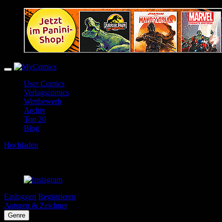
User Comics
Verlagscomics
Wettbewerb
Archiv
Top 20
Blog
Hochladen
Einloggen
Registrieren
Autoren & Zeichner
Genre