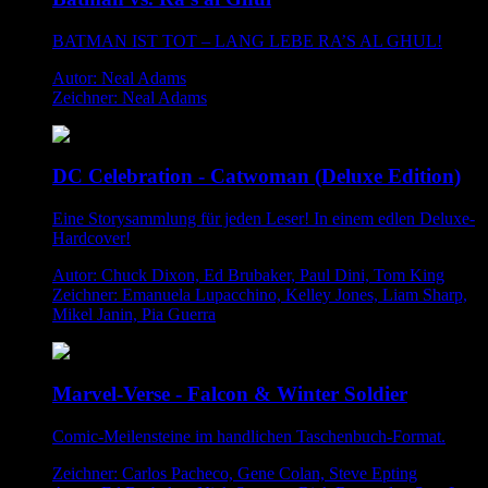
BATMAN IST TOT – LANG LEBE RA’S AL GHUL!
Autor: Neal Adams
Zeichner: Neal Adams
DC Celebration - Catwoman (Deluxe Edition)
Eine Storysammlung für jeden Leser! In einem edlen Deluxe-
Hardcover!
Autor: Chuck Dixon, Ed Brubaker, Paul Dini, Tom King
Zeichner: Emanuela Lupacchino, Kelley Jones, Liam Sharp,
Mikel Janin, Pia Guerra
Marvel-Verse - Falcon & Winter Soldier
Comic-Meilensteine im handlichen Taschenbuch-Format.
Zeichner: Carlos Pacheco, Gene Colan, Steve Epting