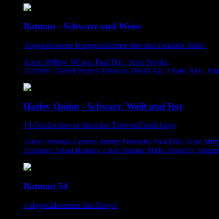
Batman - Schwarz und Weiss
Abgeschlossene Kurzgeschichten über den Dunklen Ritter!
Autor: Willow Wilson, Paul Dini, Scott Snyder
Zeichner: Daniel Warren Johnson, David Aja, Emma Rios, Joh
Harley Quinn - Schwarz, Weiß und Rot
19 Geschichten in deutscher Erstveröffentlichung
Autor: Amanda Conner, Jimmy Palmiotti, Paul Dini, Sean Mur
Zeichner: Adam Hughes, Chad Hardin, Mirka Andolfo, Stjepan
Batman 54
4 abgeschlossenen Bat-Storys!