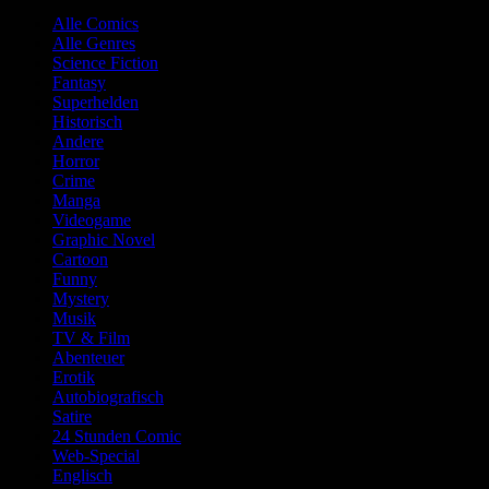
Alle Comics
Alle Genres
Science Fiction
Fantasy
Superhelden
Historisch
Andere
Horror
Crime
Manga
Videogame
Graphic Novel
Cartoon
Funny
Mystery
Musik
TV & Film
Abenteuer
Erotik
Autobiografisch
Satire
24 Stunden Comic
Web-Special
Englisch