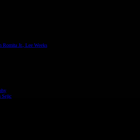
n Romita Jr., Lee Weeks
phy
 Sejic