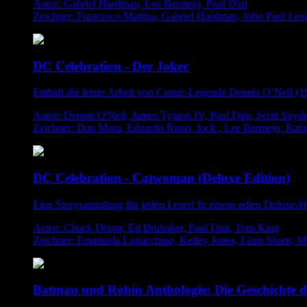
Autor: Gabriel Hardman, Lee Bermejo, Paul Dini
Zeichner: Francesco Mattina, Gabriel Hardman, John Paul Leo
DC Celebration - Der Joker
Enthält die letzte Arbeit von Comic-Legende Dennis O’Neil (1
Autor: Dennis O'Neil, James Tynion IV, Paul Dini, Scott Snyd
Zeichner: Dan Mora, Eduardo Risso, Jock , Lee Bermejo, Raf
DC Celebration - Catwoman (Deluxe Edition)
Eine Storysammlung für jeden Leser! In einem edlen Deluxe-H
Autor: Chuck Dixon, Ed Brubaker, Paul Dini, Tom King
Zeichner: Emanuela Lupacchino, Kelley Jones, Liam Sharp, Mi
Batman und Robin Anthologie: Die Geschichte 