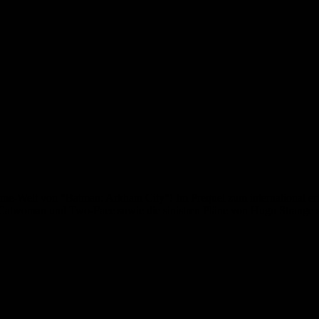
me-Welt von "Batman: Arkham City"! Im Prequel zum international erfo
 Catwoman und Two-Face sowie die sinistren Pläne von Hugo Strange 