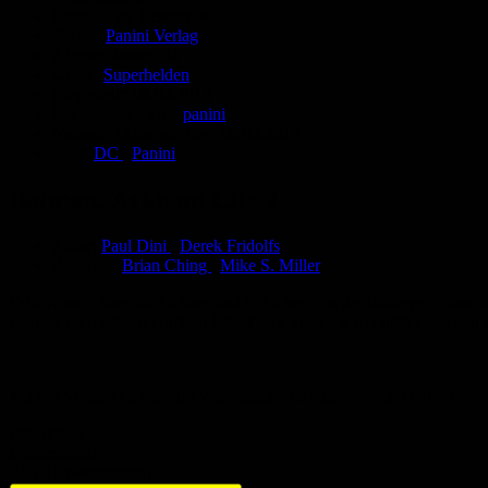
Comic-Typ:
Leseprobe
Verlag:
Panini Verlag
Abgeschlossen:
Ja
Genre:
Superhelden
Eingestellt:
08.04.2013
Hochgeladen von:
panini
Neueste Aktualisierung:
08.04.2013
Tags:
DC
,
Panini
Batman: Arkham City 2
Autor:
Paul Dini
,
Derek Fridolfs
Zeichner:
Brian Ching
,
Mike S. Miller
Erfahrt mehr über die Helden und Schurken aus der düsteren Videoga
Gordon im digitalen Gotham City. Doch auch die Rivalität zwischen
Mit der Vorgeschichte zum Videogame "Batman: Arkham City"!
Bewertung
Durchschnitt
0.0 (0 Bewertungen)