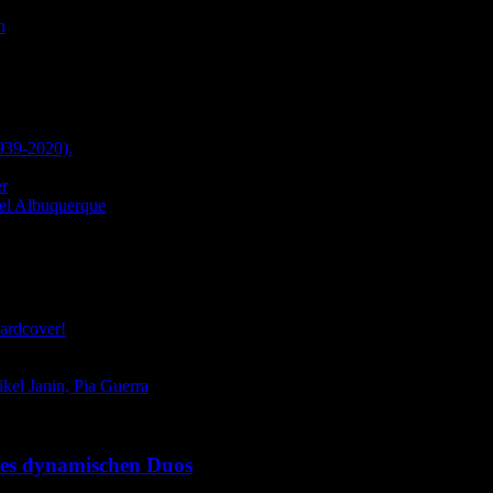
n
939-2020).
er
ael Albuquerque
ardcover!
kel Janin, Pia Guerra
des dynamischen Duos