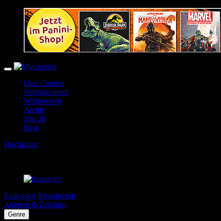
User Comics
Verlagscomics
Wettbewerb
Archiv
Top 20
Blog
Hochladen
Einloggen
Registrieren
Autoren & Zeichner
Genre