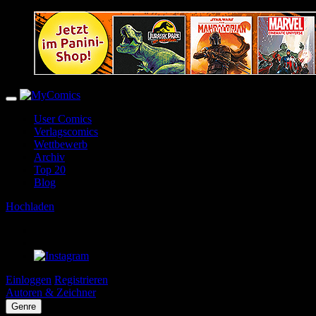
User Comics
Verlagscomics
Wettbewerb
Archiv
Top 20
Blog
Hochladen
Einloggen
Registrieren
Autoren & Zeichner
Genre