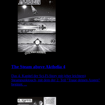
The Steam above Akthelia 4
Das 4. Kapitel der Sci-Fi-Story mit (eher leichtem)
Steampunktouch, mit dem der 2. Teil "Traue deinen Augen"
beginnt. ...