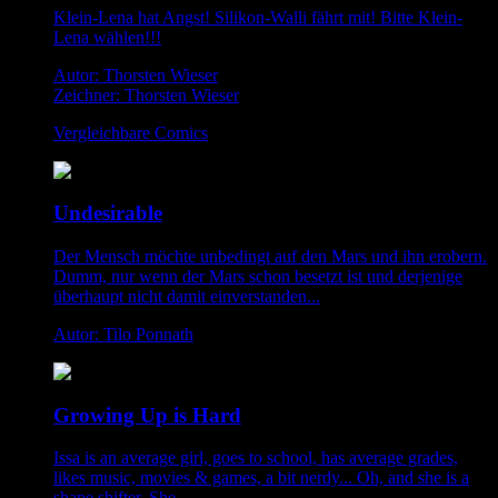
Klein-Lena hat Angst! Silikon-Walli fährt mit! Bitte Klein-
Lena wählen!!!
Autor: Thorsten Wieser
Zeichner: Thorsten Wieser
Vergleichbare Comics
Undesirable
Der Mensch möchte unbedingt auf den Mars und ihn erobern.
Dumm, nur wenn der Mars schon besetzt ist und derjenige
überhaupt nicht damit einverstanden...
Autor: Tilo Ponnath
Growing Up is Hard
Issa is an average girl, goes to school, has average grades,
likes music, movies & games, a bit nerdy... Oh, and she is a
shape shifter. She...