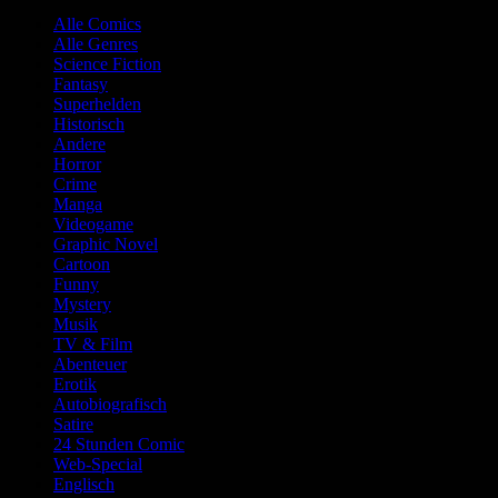
Alle Comics
Alle Genres
Science Fiction
Fantasy
Superhelden
Historisch
Andere
Horror
Crime
Manga
Videogame
Graphic Novel
Cartoon
Funny
Mystery
Musik
TV & Film
Abenteuer
Erotik
Autobiografisch
Satire
24 Stunden Comic
Web-Special
Englisch