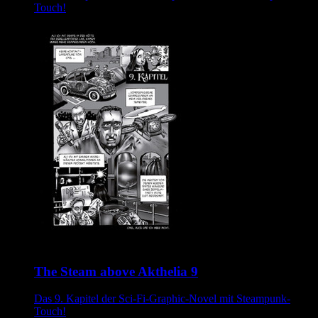
Touch!
The Steam above Akthelia 9
Das 9. Kapitel der Sci-Fi-Graphic-Novel mit Steampunk-
Touch!