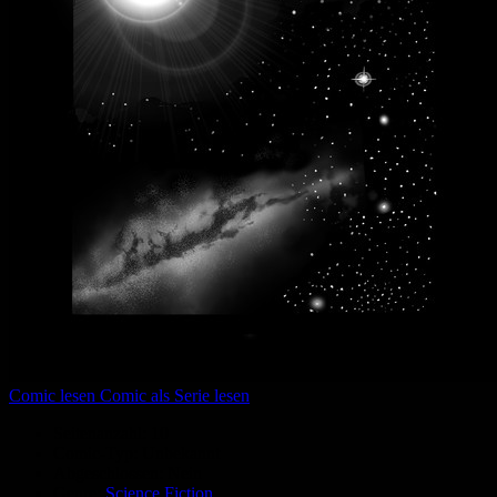
Comic lesen
Comic als Serie lesen
Seitenanzahl:
10
Comic-Typ:
Unbekannt
Abgeschlossen:
Nein
Genre:
Science Fiction