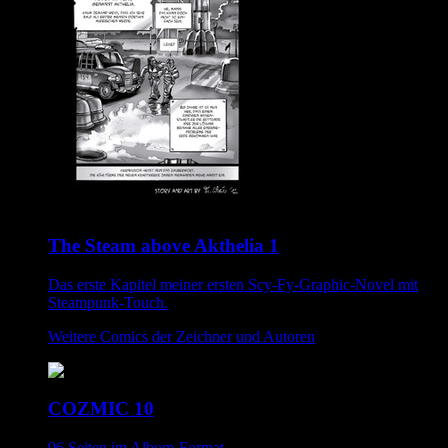
The Steam above Akthelia 1
Das erste Kapitel meiner ersten Scy-Fy-Graphic-Novel mit
Steampunk-Touch.
Weitere Comics der Zeichner und Autoren
COZMIC 10
96 Seiten im Album-Format