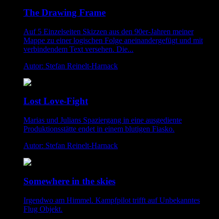
The Drawing Frame
Auf 5 Einzelseiten Skizzen aus den 90er-Jahren meiner
Mappe zu einer logischen Folge aneinandergefügt und mit
verbindendem Text versehen. Die...
Autor: Stefan Reinelt-Harnack
Lost Love-Fight
Marias und Julians Spaziergang in eine ausgediente
Produktionsstätte endet in einem blutigen Fiasko.
Autor: Stefan Reinelt-Harnack
Somewhere in the skies
Irgendwo am Himmel. Kampfpilot trifft auf Unbekanntes
Flug Objekt.