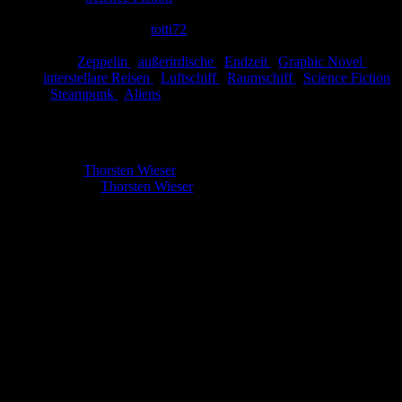
Eingestellt:
26.04.2013
Hochgeladen von:
totti72
Neueste Aktualisierung:
29.02.2016
Tags:
Zeppelin
,
außerirdische
,
Endzeit
,
Graphic Novel
,
interstellare Reisen
,
Luftschiff
,
Raumschiff
,
Science Fiction
,
Steampunk
,
Aliens
The Steam above Akthelia 3
Autor:
Thorsten Wieser
Zeichner:
Thorsten Wieser
Jeffrey Cornelius wurde ausgewählt, als erster Mensch seinen Fuß
auf einen Exo-Planeten zu setzen, auf dem es vermutlich
außerirdisches Leben gibt. Nach 43 Jahren erwacht auf dem
kernfusionbetriebenen Raumschiff "Ascension". Die nicht mehr
lange Reisezeit nutzt er, um sich die "Kontaktlinsenfilme" seines
Freundes Carl, ebenfalls Astronaut, anzusehen. ... Und ein übler
Verdacht wird dabei zur Gewissheit.
Das dritte Kapitel der Sci-Fi-Steampunkstory. Damit ist der erste
Teil beendet. Weiter gehts demnächst mit dem 4. Kapitel, das dann
auf Akthelia spielt. Auf der letzten Seite hab ich mir übrigens
erlaubt, bei Don Lawrence (Storm Band 1) abzuzeichnen. Seht das