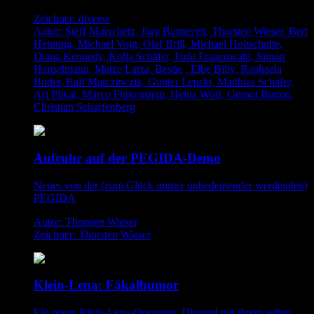
Zeichner: diverse
Autor: Steff Murschetz, Jörg Buttgereit, Thorsten Wieser, Bert
Henning, Michael Vogt, Olaf Brill, Michael Holtschulte,
Diana Kennedy, Kolja Schäfer, Fufu Frauenwahl, Simon
Hanselmann, Matze Latza, Bestie , Elbe Billy, Raphaela
Buder, Ralf Marczinczik, Gunter Lepski, Matthias Schäfer,
Ari Plikat, Marco Finkenstein, Heinz Wolf, Gernot Barton,
Christian Scharfenberg
Aufruhr auf der PEGIDA-Demo
Neues von der (zum Glück immer unbedeutender werdenden)
PEGIDA
Autor: Thorsten Wieser
Zeichner: Thorsten Wieser
Klein-Lena: Fäkalhumor
Ein neuer Klein-Lena-Onepager. Diesmal mit ihrem selten