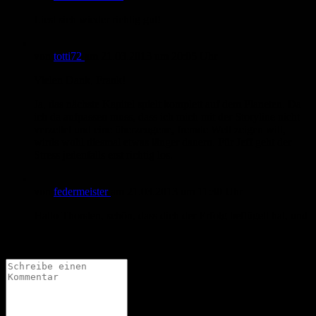
Liest sich wieder richtig gut!
von
totti72
am
21.03.2013
um 20:05 Uhr
Vielen Dank, Frank!
Ja, das nächste Kapitel spielt komplett auf dem Planeten. Da
ich da aufpassen muss, dass ich mich mit der Storyline nicht
verzettel und eine überzeugene, fremde Welt zeigen will,
wirds wohl diesmal etwas länger dauern. Für Jeff geht der
Stress jedenfalls erst richtig los.
von
federmeister
am
21.03.2013
um 11:30 Uhr
Hallo Thorsten, schön, dass dich der Erfolg beflügelt hat, und
du so schnell mit der Fortsetzung am Start bist! Das nächste
Kapitel auf dem Planeten?! Ich bin gespannt!