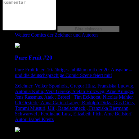
Weitere Comics der Zeichner und Autoren
Pure Fruit #20
Pure Fruit feiert 10-jähriges Jubiläum mit der 20. Ausgabe –
und die deutschsprachige Comic-Szene feiert mit!
Zeichner: Volker Sponholz, Gregor Hinz, Franziska Ludwig,
Antonia Kühn, Vera Gereke, Stefan Holzweg, Arne Auinger,
Jens Rassmus, Atak , Brösel , Tim Eckhorst, Nicolas Mahler,
Uli Oesterle, Anna Carina Lange, Rudolph Dirks, Gus Dirks,
Tommi Musturi, Ulf , Rattelschneck , Franziska Biermann,
Schwarwel , Ferdinand Lutz, Elizabeth Pich, Arne Bellstorf
Autor: Isabel Kreitz