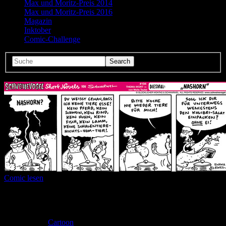
Max und Moritz-Preis 2014
Max und Moritz-Preis 2016
Magazin
Inktober
Comic-Challenge
Comic lesen
Seitenanzahl:
1
Comic-Typ:
Einseiter
Abgeschlossen:
Ja
Genre:
Cartoon