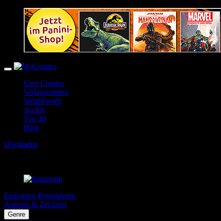
User Comics
Verlagscomics
Wettbewerb
Archiv
Top 20
Blog
Hochladen
Einloggen
Registrieren
Autoren & Zeichner
Genre