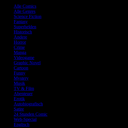
Alle Comics
Alle Genres
Science Fiction
Fantasy
Superhelden
Historisch
Andere
Horror
Crime
Manga
Videogame
Graphic Novel
Cartoon
Funny
Mystery
Musik
TV & Film
Abenteuer
Erotik
Autobiografisch
Satire
24 Stunden Comic
Web-Special
Englisch