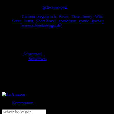
Eingestellt:
10.03.2013
Hochgeladen von:
Schweinevogel
Neueste Aktualisierung:
10.03.2013
Tags:
Cartoon
,
vegatarisch
,
Essen
,
Tiere
,
funny
,
Witz
,
Satire
,
lustig
,
Short Novel
,
comicfigur
,
comic
,
kochen
Link:
www.schweinevogel.de/
Schweinevogel Short Novel 194
"Nashorn"
Autor:
Schwarwel
Zeichner:
Schwarwel
Bitte koche nie wieder Tiere für mich!
Bewertung
Durchschnitt
5.0 (4 Bewertungen)
Jetzt bestellen bei
Kommentare