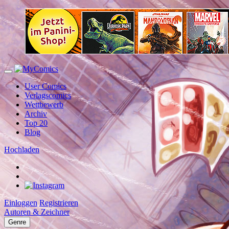
User Comics
Verlagscomics
Wettbewerb
Archiv
Top 20
Blog
Hochladen
Einloggen
Registrieren
Autoren & Zeichner
Genre