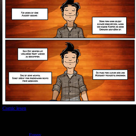
Comic lesen
Seitenanzahl:
2
Comic-Typ:
Kompletter Comic
Abgeschlossen:
Nein
Genre:
Funny