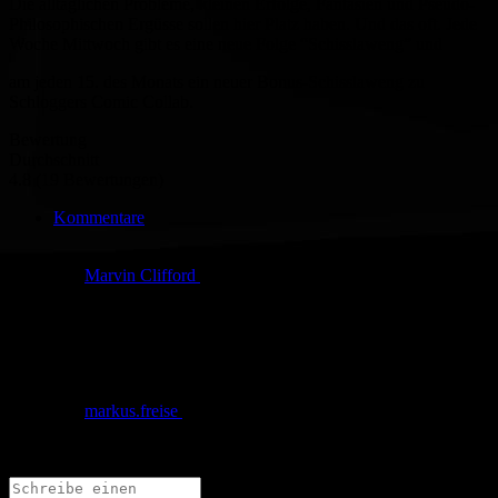
Die alltäglichen Probleme, kleinen Erfolge, Fantasien und Pseudo-
Philosophischen Ergüsse sollen hier Platz haben. Und das oft. Jede
Woche Mittwoch gibt es eine neue Folge “Schisslaweng” und
am jeden 15. des Monats ein neuer Bonus-Schisslaweng zu
Schloggers Comic Collab.
Bewertung
Durchschnitt
4.8 (19 Bewertungen)
Kommentare
von
Marvin Clifford
am
27.02.2013
um 17:47 Uhr
Hey Markus, vielen Dank für dein aufmerksames Auge!
Keine Ahnung was da passiert ist. Hab den Fehler behoben.
Jetzt ist alles richtig! :-)
von
markus.freise
am
19.02.2013
um 10:43 Uhr
Die Dramaturgie scheint falsch herum. Kann das sein?