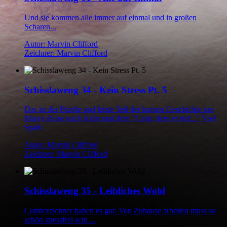
Und sie kommen alle immer auf einmal und in großen
Scharen...
Autor: Marvin Clifford
Zeichner: Marvin Clifford
Schisslaweng 34 - Kein Stress Pt. 5
Das ist der Fünfte und letzte Teil der kurzen Geschichte um
Marvs Reise nach Köln und dem "Geist, dem er rief..." Viel
Spaß!
Autor: Marvin Clifford
Zeichner: Marvin Clifford
Schisslaweng 35 - Leibliches Wohl
Comiczeichner haben es gut: Von Zuhause arbeiten muss so
schön stressfrei sein ...