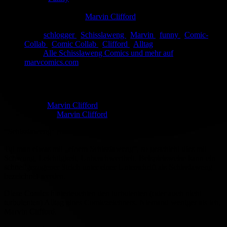
Eingestellt:
27.02.2013
Hochgeladen von:
Marvin Clifford
Neueste Aktualisierung:
27.02.2013
Tags:
schlogger
,
Schisslaweng
,
Marvin
,
funny
,
Comic-
Collab
,
Comic Collab
,
Clifford
,
Alltag
Link:
Alle Schisslaweng Comics und mehr auf
marvcomics.com
Schisslaweng 15: Auszeit
Autor:
Marvin Clifford
Zeichner:
Marvin Clifford
“Schisslaweng” [berlinerisch; ugs.] -
Tut man etwas mit „einem Schisslaweng“, so geschieht dies mit
Schwung, Leichtigkeit, Unbeschwertheit. Beispielsweise kann ein
schnellgezogener Strich unter einer Unterschrift als Schisslaweng
bezeichnet werden.
Diese Comics hinterleuchten den turbulenten (oder auch nicht
turbulenten) Alltag eines Comiczeichners. Niemand weniger als ich,
Marvin Clifford.