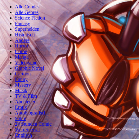
Alle Comics
Alle Genres
Science Fiction
Fantasy
Superhelden
Historisch
Andere
Horror
Crime
Manga
Videogame
Graphic Novel
Cartoon
Funny
Mystery
Musik
TV & Film
Abenteuer
Erotik
Autobiografisch
Satire
24 Stunden Comic
Web-Special
Englisch