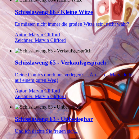
Schisslaweng 66 - Kleine Witze
Es müssen nicht immer die großen Witze sein, nicht wahr?
Autor: Marvin Clifford
Zeichner: Marvin Clifford
Schisslaweng 65 - Verkaufsgespräch
Deine Comics durch uns verlegen? ... Äh... Ja... Marv, du bist
auf einem guten Weg!
Autor: Marvin Clifford
Zeichner: Marvin Clifford
Schisslaweng 63 - Unbesiegbar
Und ich dachte Sie freuen sich...