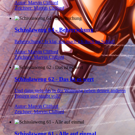
Autor: Marvin Clifford
Zeichner: Marvin Clifford
Schisslaweng 64 - Beherrschung
Beherrschung? Ja klar, das mach ich doch im Schlaf!
Autor: Marvin Clifford
Zeichner: Marvin Clifford
Schisslaweng 62 - Das ist es wert
Und dann steht das in der Wohnung neben deinen anderen
Figuren und staubt voll?
Autor: Marvin Clifford
Zeichner: Marvin Clifford
Schisslaweng 61 - Alle auf einmal