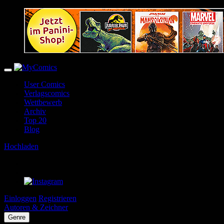
User Comics
Verlagscomics
Wettbewerb
Archiv
Top 20
Blog
Hochladen
Einloggen
Registrieren
Autoren & Zeichner
Genre