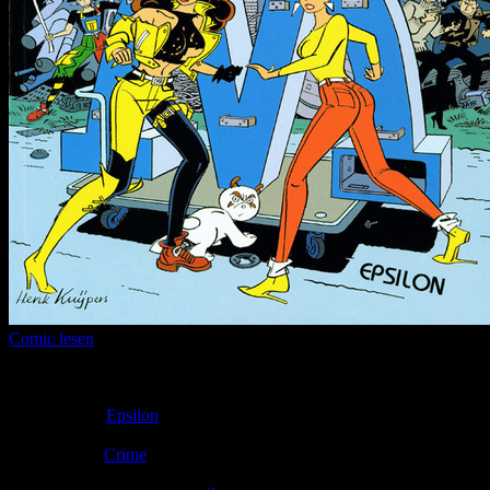
Comic lesen
Seitenanzahl:
17
Comic-Typ:
Leseprobe
Verlag:
Epsilon
Abgeschlossen:
Nein
Genre:
Crime
Eingestellt:
15.01.2013