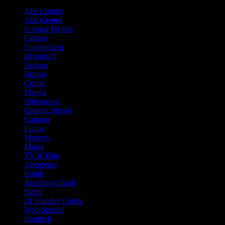
Alle Comics
Alle Genres
Science Fiction
Fantasy
Superhelden
Historisch
Andere
Horror
Crime
Manga
Videogame
Graphic Novel
Cartoon
Funny
Mystery
Musik
TV & Film
Abenteuer
Erotik
Autobiografisch
Satire
24 Stunden Comic
Web-Special
Englisch