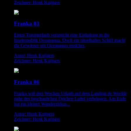
Zeichner: Henk Kuijpers
Franka 03
Einen Traumurlaub verspricht eine Einladung in die
Inselrepublik Oceanaqua. Doch ein rätselhaftes Schiff macht
die Gewässer um Oceanaqua unsicher.
Autor: Henk Kuijpers
Zeichner: Henk Kuijpers
Franka 06
Franka will drei Wochen Urlaub auf dem Landgut de Weelde
nahe des beschaulichen Örtchen Luttel verbringen. Am Ende
hat ein kleiner Wanderzirkus...
Autor: Henk Kuijpers
Zeichner: Henk Kuijpers