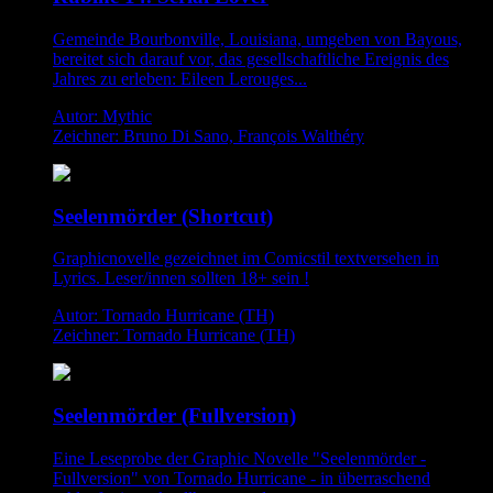
Gemeinde Bourbonville, Louisiana, umgeben von Bayous,
bereitet sich darauf vor, das gesellschaftliche Ereignis des
Jahres zu erleben: Eileen Lerouges...
Autor: Mythic
Zeichner: Bruno Di Sano, François Walthéry
Seelenmörder (Shortcut)
Graphicnovelle gezeichnet im Comicstil textversehen in
Lyrics. Leser/innen sollten 18+ sein !
Autor: Tornado Hurricane (TH)
Zeichner: Tornado Hurricane (TH)
Seelenmörder (Fullversion)
Eine Leseprobe der Graphic Novelle "Seelenmörder -
Fullversion" von Tornado Hurricane - in überraschend