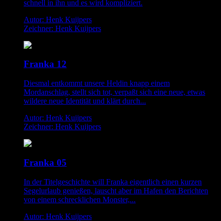
schnell in ihn und es wird kompliziert.
Autor: Henk Kuijpers
Zeichner: Henk Kuijpers
Franka 12
Diesmal entkommt unsere Heldin knapp einem
Mordanschlag, stellt sich tot, verpaßt sich eine neue, etwas
wildere neue Identität und klärt durch...
Autor: Henk Kuijpers
Zeichner: Henk Kuijpers
Franka 05
In der Titelgeschichte will Franka eigentlich einen kurzen
Segelurlaub genießen, lauscht aber im Hafen den Berichten
von einem schrecklichen Monster,...
Autor: Henk Kuijpers