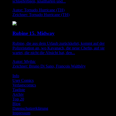
schlagfertigen, knallharten und...
Autor: Tornado Hurricane (TH)
Zeichner: Tornado Hurricane (TH)
Rubine 15. Midway
Rubine, die aus dem Urlaub zurückkehrt, kommt auf der
Polizeistation an, wo Kavanach, die neue Chefin, auf sie
wartet, die nicht die Absicht hat, den...
Autor: Mythic
Zeichner: Bruno Di Sano, François Walthéry
Info
User Comics
Verlagscomics
Tagliste
Archiv
Top 20
Blog
Datenschutzerklärung
Impressum