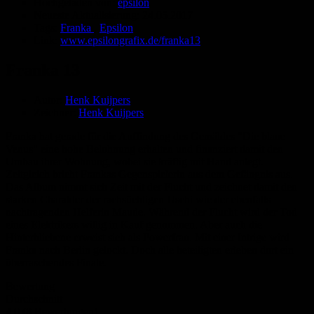
Hochgeladen von:
epsilon
Neueste Aktualisierung:
24.05.2017
Tags:
Franka
,
Epsilon
Link:
www.epsilongrafix.de/franka13
Franka 13
Autor:
Henk Kuijpers
Zeichner:
Henk Kuijpers
Franka hat gerade für die Auffindung des Gemäldes "Die blaue
Venus" eine hohe Belohnung erhalten und finanziert damit den
Umbau ihrer Wohnung, wobei sie kräftig mit Hand anlegt.
Zeitgleich bricht Frankas Gegenspielerin aus dem Gefängnis aus.
Das Album nimmt sich Zeit mit der Flucht und zeichnet damit den
starken Charakter der rachsüchtigen Uschi wie der ebenfalls
nachtragenden Helferin Maude. Während der Flucht wird der Tod
eines Elektrikers willig in Kauf genommen. Aber auch die
Hinterbliebene erweist sich als Powerfrau. Mit einer Intrige wird
Franka nach Berlin gelockt. Doch alle beteiligten erleben dort ein
überraschendes Finale.
Bewertung
Durchschnitt
4.0 (8 Bewertungen)