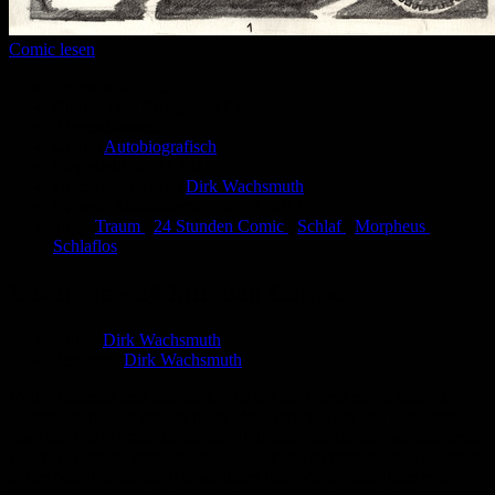
Comic lesen
Seitenanzahl:
12
Comic-Typ:
Kompletter Comic
Abgeschlossen:
Ja
Genre:
Autobiografisch
Eingestellt:
05.11.2012
Hochgeladen von:
Dirk Wachsmuth
Neueste Aktualisierung:
05.11.2012
Tags:
Traum
,
24 Stunden Comic
,
Schlaf
,
Morpheus
,
Schlaflos
Insomnia - 24 Stunden Comic
Autor:
Dirk Wachsmuth
Zeichner:
Dirk Wachsmuth
Völlig Ideenlos und ausgezehrt, da ich die Nacht zuvor kein Auge
zugemacht bekam traf ich beim 24h Comictag ein und versuchte
eben das Beste draus zu machen. Ich hatte mir für die bevorstehende
Zeit zur Aufgabe gemacht, die Gedankenwelt festzuhalten, die mich
in der Nacht zuvor nicht einschlafen ließ. Völlig ohne Idee eine