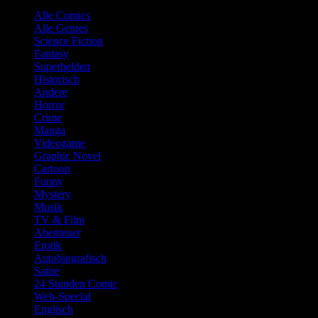
Alle Comics
Alle Genres
Science Fiction
Fantasy
Superhelden
Historisch
Andere
Horror
Crime
Manga
Videogame
Graphic Novel
Cartoon
Funny
Mystery
Musik
TV & Film
Abenteuer
Erotik
Autobiografisch
Satire
24 Stunden Comic
Web-Special
Englisch