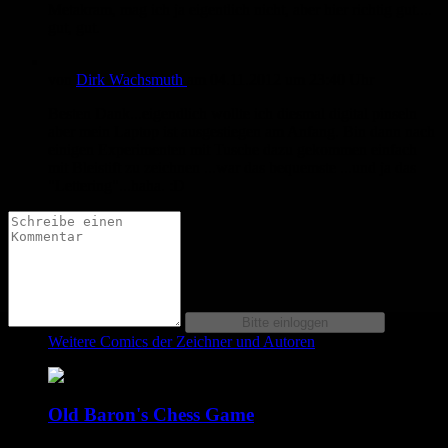
Metakram, mag ich ja eigentlich nicht, aber hier richtig gut....
gut, gut.
von
Dirk Wachsmuth
am
04.11.2012
um 23:40 Uhr
Besten Dank...eigendlich wollte ich diesmal digital pinseln
aber mein Laptop ist ausgestiegen am Anfang. Bin dann nach
einigen Experimenten mit Tusche dazu gekommen einfach
mit Bleistift zu zeichnen ...war das bequemste ...und ja das
"Lettering"...haha. :D
Weitere Comics der Zeichner und Autoren
Old Baron's Chess Game