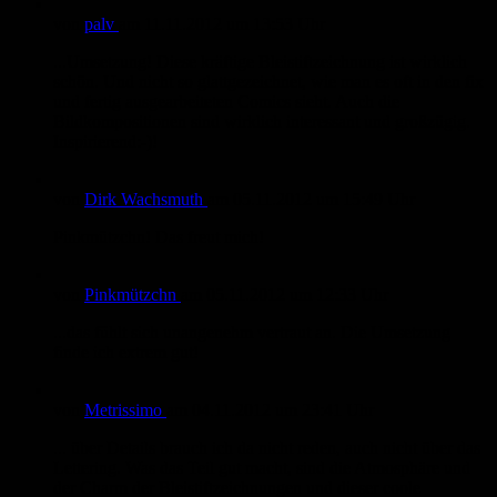
von
palv
am
11.11.2012
um 13:53 Uhr
...Umsetzung! Diese kräftige Bleistiftzeichnung ist wirklich
schön. Und nicht so glattgezeichnet, wie man es oft in den fix
und fertig ausgearbeiteten Comics sieht. Auch die
Bildkompositionen sind wirklich interessant und großzügig.
Inspirierend:-)!
von
Dirk Wachsmuth
am
05.11.2012
um 15:49 Uhr
Pinkmützchn! Das freut mich!
von
Pinkmützchn
am
05.11.2012
um 12:33 Uhr
...das fühlt sich unangenehm vertraut an. Die Umsetzung
finde ich extrem gut!
von
Metrissimo
am
04.11.2012
um 23:41 Uhr
... über Details brauch ich da nicht reden, auch nicht über das
Lettering. Was das Teil gut macht, sind die Atmosphäre und
der Charm der Bleistiftzeichnungen und dieser coole