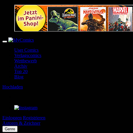
User Comics
Verlagscomics
Wettbewerb
Archiv
Top 20
Blog
Hochladen
Einloggen
Registrieren
Autoren & Zeichner
Genre