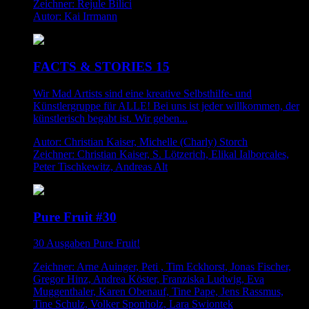
Zeichner: Rejule Bilici
Autor: Kai Irrmann
FACTS & STORIES 15
Wir Mad Artists sind eine kreative Selbsthilfe- und
Künstlergruppe für ALLE! Bei uns ist jeder willkommen, der
künstlerisch begabt ist. Wir geben...
Autor: Christian Kaiser, Michelle (Charly) Storch
Zeichner: Christian Kaiser, S. Lötzerich, Elikal Ialborcales,
Peter Tischkewitz, Andreas Alt
Pure Fruit #30
30 Ausgaben Pure Fruit!
Zeichner: Arne Auinger, Peti , Tim Eckhorst, Jonas Fischer,
Gregor Hinz, Andrea Köster, Franziska Ludwig, Eva
Muggenthaler, Karen Obenauf, Tine Pape, Jens Rassmus,
Tine Schulz, Volker Sponholz, Lara Swiontek