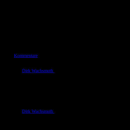
Geschichte drauflos zu zeichnen, bereitete mir schon etwas
Kopfzerbrechen, hierbei fehlte mir aber genauso gut der rote Faden.
Dabei entstanden, die folgenden Szenen eines Schlaflosen. :)
Bewertung
Durchschnitt
4.8 (32 Bewertungen)
Kommentare
von
Dirk Wachsmuth
am
10.04.2013
um 13:10 Uhr
Wir hatten ja schon über die Details gesprochen. Freut mich
obendrein umso mehr das jetzt nochmal zu lesen und das
grade Du mit dem "Metakram" hier drin klar kommst. :) Ich
freu mich auf das nächste 24h Gefecht!
von
Dirk Wachsmuth
am
12.11.2012
um 13:41 Uhr
Dir! :)